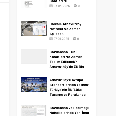
Saatleri M11
08.04.2025
0
Halkalı–Arnavutköy
Metrosu Ne Zaman
Açılacak
27.06.2025
0
Sazlıbosna TOKİ
Konutları Ne Zaman
Teslim Edilecek?
Arnavutköy’de 36 Bin
Konut İçin 2027 Tarihi
Netleşti!
Arnavutköy’e Avrupa
11.04.2026
0
Standartlarında Yatırım:
Türkiye’nin İlk “Lüks
Tasarım ve Perakende
Parkı” Geliyor!
22.11.2025
0
Sazlıbosna ve Hacımaşlı
Mahallelerinde Yeni İmar