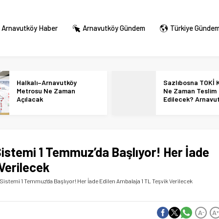
Arnavutköy Haber
Arnavutköy Gündem
Türkiye Günde
Halkalı–Arnavutköy
Sazlıbosna TOKİ K
Metrosu Ne Zaman
Ne Zaman Teslim
Açılacak
Edilecek? Arnavu
36 Bin Konut İçin
Tarihi Netleşti!
istemi 1 Temmuz’da Başlıyor! Her İade
Verilecek
istemi 1 Temmuz’da Başlıyor! Her İade Edilen Ambalaja 1 TL Teşvik Verilecek
A
A
-