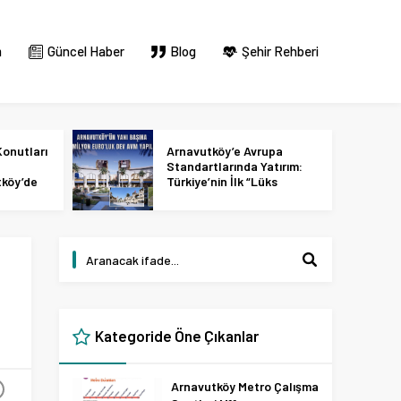
m
Güncel Haber
Blog
Şehir Rehberi
onutları
Arnavutköy’e Avrupa
Standartlarında Yatırım:
tköy’de
Türkiye’nin İlk “Lüks
 2027
Tasarım ve Perakende
Parkı” Geliyor!
Kategoride Öne Çıkanlar
Arnavutköy Metro Çalışma
+