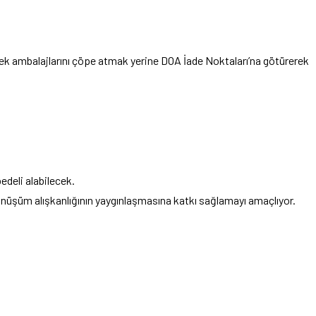
cek ambalajlarını çöpe atmak yerine DOA İade Noktaları’na götürerek
edeli alabilecek.
önüşüm alışkanlığının yaygınlaşmasına katkı sağlamayı amaçlıyor.