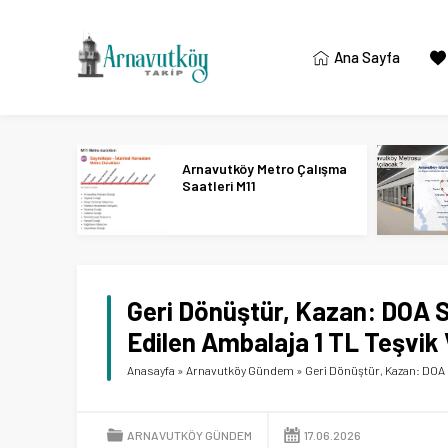
Ana Sayfa
Arnavutköy Metro Çalışma
Saatleri M11
Geri Dönüştür, Kazan: DOA S
Edilen Ambalaja 1 TL Teşvik 
Anasayfa
»
Arnavutköy Gündem
»
Geri Dönüştür, Kazan: DOA S
ARNAVUTKÖY GÜNDEM
17.06.2026