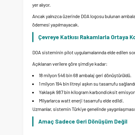
yer alıyor.
Ancak yalnızca üzerinde DOA logosu bulunan ambalaj
ödemesi yapılmayacak.
Çevreye Katkısı Rakamlarla Ortaya 
DOA sisteminin pilot uygulamalarında elde edilen son
Açıklanan verilere göre şimdiye kadar:
18 milyon 546 bin 68 ambalaj geri dönüştürüldü.
1 milyon 194 bin litreyi aşkın su tasarrufu sağlandı
Yaklaşık 987 bin kilogram karbondioksit emisyon
Milyarlarca watt enerji tasarrufu elde edildi.
Uzmanlar, sistemin Türkiye genelinde yaygınlaşmasıyl
Amaç Sadece Geri Dönüşüm Değil