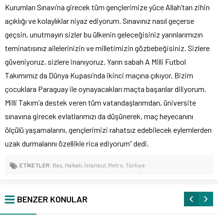
Kurumları Sınavı’na girecek tüm gençlerimize yüce Allah’tan zihin
açıklığı ve kolaylıklar niyaz ediyorum. Sınavınız nasıl geçerse
geçsin, unutmayın sizler bu ülkenin geleceğisiniz yarınlarımızın
teminatısınız ailelerinizin ve milletimizin gözbebeğisiniz. Sizlere
güveniyoruz, sizlere inanıyoruz. Yarın sabah A Milli Futbol
Takımımız da Dünya Kupası’nda ikinci maçına çıkıyor. Bizim
çocuklara Paraguay ile oynayacakları maçta başarılar diliyorum.
Milli Takım’a destek veren tüm vatandaşlarımdan, üniversite
sınavına girecek evlatlarımızı da düşünerek, maç heyecanını
ölçülü yaşamalarını, gençlerimizi rahatsız edebilecek eylemlerden
uzak durmalarını özellikle rica ediyorum” dedi.
ETİKETLER:
Baş
,
Halkalı
,
İstanbul
,
Metro
,
Türkiye
BENZER KONULAR