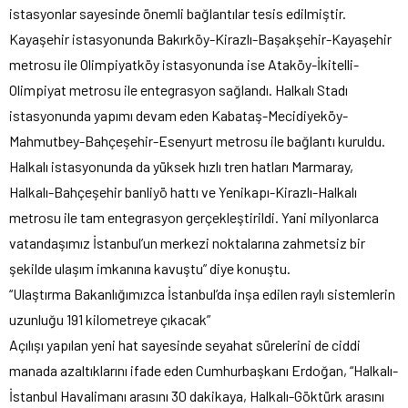
istasyonlar sayesinde önemli bağlantılar tesis edilmiştir.
Kayaşehir istasyonunda Bakırköy-Kirazlı-Başakşehir-Kayaşehir
metrosu ile Olimpiyatköy istasyonunda ise Ataköy-İkitelli-
Olimpiyat metrosu ile entegrasyon sağlandı. Halkalı Stadı
istasyonunda yapımı devam eden Kabataş-Mecidiyeköy-
Mahmutbey-Bahçeşehir-Esenyurt metrosu ile bağlantı kuruldu.
Halkalı istasyonunda da yüksek hızlı tren hatları Marmaray,
Halkalı-Bahçeşehir banliyö hattı ve Yenikapı-Kirazlı-Halkalı
metrosu ile tam entegrasyon gerçekleştirildi. Yani milyonlarca
vatandaşımız İstanbul’un merkezi noktalarına zahmetsiz bir
şekilde ulaşım imkanına kavuştu” diye konuştu.
“Ulaştırma Bakanlığımızca İstanbul’da inşa edilen raylı sistemlerin
uzunluğu 191 kilometreye çıkacak”
Açılışı yapılan yeni hat sayesinde seyahat sürelerini de ciddi
manada azaltıklarını ifade eden Cumhurbaşkanı Erdoğan, “Halkalı-
İstanbul Havalimanı arasını 30 dakikaya, Halkalı-Göktürk arasını