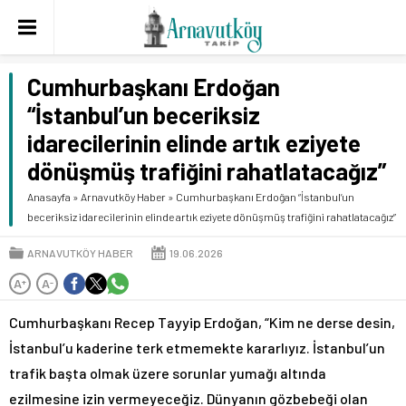
Cumhurbaşkanı Erdoğan
“İstanbul’un beceriksiz
idarecilerinin elinde artık eziyete
dönüşmüş trafiğini rahatlatacağız”
Anasayfa
»
Arnavutköy Haber
»
Cumhurbaşkanı Erdoğan “İstanbul’un
beceriksiz idarecilerinin elinde artık eziyete dönüşmüş trafiğini rahatlatacağız”
ARNAVUTKÖY HABER
19.06.2026
A
A
+
-
Cumhurbaşkanı Recep Tayyip Erdoğan, “Kim ne derse desin,
İstanbul’u kaderine terk etmemekte kararlıyız. İstanbul’un
trafik başta olmak üzere sorunlar yumağı altında
ezilmesine izin vermeyeceğiz. Dünyanın gözbebeği olan