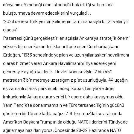
dünyanın gözbebeği olan İstanbul’u hak ettiği yatırımlarla
buluşturmaya devam edeceklerini vurguladı. .
“2026 senesi Türkiye için kelimenin tam manasıyla bir zirveler yılı
olacak”
Pazartesi günü gerçekleştirilen açılışla Ankara’ya stratejik önemi
yüksek bir eser kazandırdıklarını ifade eden Cumhurbaşkanı
Erdoğan, “1933 senesinde yapılan ve uzun yıllar askeri havalimanı
olarak hizmet veren Ankara Havalimanı’nı ihya ederek yeni
çehresiyle ayağa kaldırdık. Devlet konukeviyle, 2 bin 450
metreden 3 bin metreye uzattığımız pist uzunluğuyla, 44 uçağın
eş zamanlı olarak park edebileceği kapasitesiyle ve diğer
imkanlarıyla Ankara gurur verici bir esere daha kavuşmuş oldu.
Yarın Pendik’te donanmamızın ve Türk tersaneciliğinin gücünü
gösteren bir törene katılacağız. 7-8 Temmuz’da ise aralarında
Amerikan Başkanı Trump’ın da olduğu NATO liderlerini Türkiye’de
ağırlamaya hazırlanıyoruz. Öncesinde 28-29 Haziran’da NATO