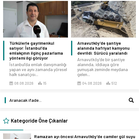
Türkülerle gayrimenkul
Arnavutköy’de şantiye
satıyor: İstanbul’da
alanında hafriyat kamyonu
emlakçının ilginç pazarlama
devrildi: Sürücü yaralandı
yöntemi ilgi görüyor
Arnavutköy’de bir şantiye
İstanbul’da emlak danışmanlığı
alanında, iddiaya göre
yapan ve aynı zamanda yöresel
yumuşak zeminde meydana
halk sanatçısı...
gelen...
08.08.2026
15
04.08.2026
512
Kategoride Öne Çıkanlar
Ramazan ayı öncesi Arnavutköy’de camiler gül suyu