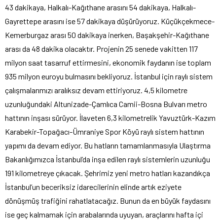
43 dakikaya, Halkalı-Kağıthane arasını 54 dakikaya, Halkalı-
Gayrettepe arasını ise 57 dakikaya düşürüyoruz. Küçükçekmece-
Kemerburgaz arası 50 dakikaya inerken, Başakşehir-Kağıthane
arası da 48 dakika olacaktır. Projenin 25 senede vakitten 117
milyon saat tasarruf ettirmesini, ekonomik faydanın ise toplam
935 milyon euroyu bulmasını bekliyoruz. İstanbul için raylı sistem
çalışmalarımızı aralıksız devam ettiriyoruz. 4,5 kilometre
uzunluğundaki Altunizade-Çamlıca Camii-Bosna Bulvarı metro
hattının inşası sürüyor. İlaveten 6,3 kilometrelik Yavuztürk-Kazım
Karabekir-Topağacı-Ümraniye Spor Köyü raylı sistem hattının
yapımı da devam ediyor. Bu hatların tamamlanmasıyla Ulaştırma
Bakanlığımızca İstanbul’da inşa edilen raylı sistemlerin uzunluğu
191 kilometreye çıkacak. Şehrimiz yeni metro hatları kazandıkça
İstanbul’un beceriksiz idarecilerinin elinde artık eziyete
dönüşmüş trafiğini rahatlatacağız. Bunun da en büyük faydasını
ise geç kalmamak için arabalarında uyuyan, araçlarını hafta içi