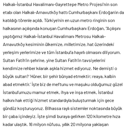
Halkalı-İstanbul Havalimanı-Gayrettepe Metro Projesi’nin son
etabı olan Halkalı-Arnavutköy hattı Cumhurbaşkanı Erdoğan’ın da
katıldığı törenle açıldı. Türkiye’nin en uzun metro ringinin son
halkasının açılışında konuşan Cumhurbaşkanı Erdoğan, “Açılışını
yaptığımız Halkalı-İstanbul Havalimanı Metrosu Halkalı-
Arnavutköy kesiminin ülkemize, milletimize, hat üzerindeki
yerleşim yerlerimize ve tüm İstanbul’a hayırlı olmasını diliyorum.
Sultan Fatih’in şehrine, yine Sultan Fatih’in tavsiyelerini
kendimize rehber kılarak aşkla hizmet ediyoruz. Ne demişti o
büyük sultan? ’Hüner, bir şehir bünyad etmektir; reaya, kalbin
abad etmektir.’ İşte biz de meftunu ve maşuku olduğumuz güzel
İstanbul’umuzu mamur etmek, ihya ve inşa etmek, İstanbul
halkını hak ettiği hizmet standardıyla buluşturmak için gece
gündüz koşturuyoruz. Bilhassa raylı sistemler noktasında büyük
bir çaba içindeyiz. İşte şimdi buraya gelirken 120 kilometre hıza
kadar ulaştık. 16 milyon nüfusu, yıllık 20 milyona yaklaşan