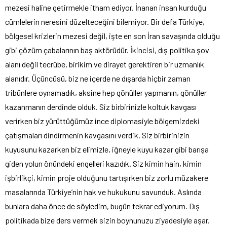
mezesi haline getirmekle itham ediyor. İnanan insan kurduğu
cümlelerin neresini düzelteceğini bilemiyor. Bir defa Türkiye,
bölgesel krizlerin mezesi değil, işte en son İran savaşında olduğu
gibi çözüm çabalarının baş aktörüdür. İkincisi, dış politika şov
alanı değil tecrübe, birikim ve dirayet gerektiren bir uzmanlık
alanıdır. Üçüncüsü, biz ne içerde ne dışarda hiçbir zaman
tribünlere oynamadık, aksine hep gönüller yapmanın, gönüller
kazanmanın derdinde olduk. Siz birbirinizle koltuk kavgası
verirken biz yürüttüğümüz ince diplomasiyle bölgemizdeki
çatışmaları dindirmenin kavgasını verdik. Siz birbirinizin
kuyusunu kazarken biz elimizle, iğneyle kuyu kazar gibi barışa
giden yolun önündeki engelleri kazıdık. Siz kimin hain, kimin
işbirlikçi, kimin proje olduğunu tartışırken biz zorlu müzakere
masalarında Türkiye’nin hak ve hukukunu savunduk. Aslında
bunlara daha önce de söyledim, bugün tekrar ediyorum. Dış
politikada bize ders vermek sizin boynunuzu ziyadesiyle aşar.