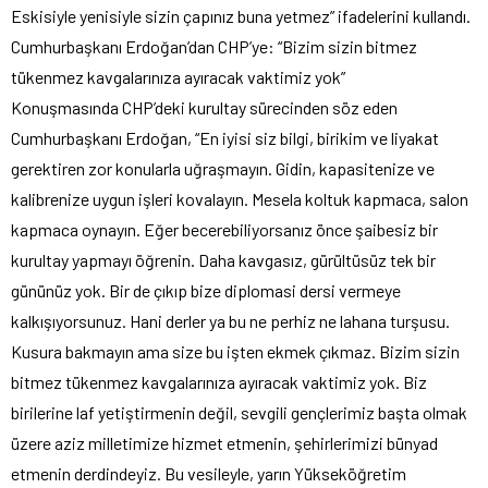
Eskisiyle yenisiyle sizin çapınız buna yetmez” ifadelerini kullandı.
Cumhurbaşkanı Erdoğan’dan CHP’ye: “Bizim sizin bitmez
tükenmez kavgalarınıza ayıracak vaktimiz yok”
Konuşmasında CHP’deki kurultay sürecinden söz eden
Cumhurbaşkanı Erdoğan, “En iyisi siz bilgi, birikim ve liyakat
gerektiren zor konularla uğraşmayın. Gidin, kapasitenize ve
kalibrenize uygun işleri kovalayın. Mesela koltuk kapmaca, salon
kapmaca oynayın. Eğer becerebiliyorsanız önce şaibesiz bir
kurultay yapmayı öğrenin. Daha kavgasız, gürültüsüz tek bir
gününüz yok. Bir de çıkıp bize diplomasi dersi vermeye
kalkışıyorsunuz. Hani derler ya bu ne perhiz ne lahana turşusu.
Kusura bakmayın ama size bu işten ekmek çıkmaz. Bizim sizin
bitmez tükenmez kavgalarınıza ayıracak vaktimiz yok. Biz
birilerine laf yetiştirmenin değil, sevgili gençlerimiz başta olmak
üzere aziz milletimize hizmet etmenin, şehirlerimizi bünyad
etmenin derdindeyiz. Bu vesileyle, yarın Yükseköğretim