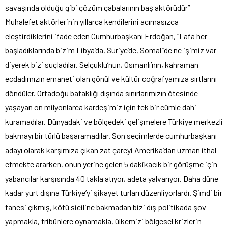
savaşında olduğu gibi çözüm çabalarının baş aktörüdür”
Muhalefet aktörlerinin yıllarca kendilerini acımasızca
eleştirdiklerini ifade eden Cumhurbaşkanı Erdoğan, “Lafa her
başladıklarında bizim Libya’da, Suriye’de, Somali’de ne işimiz var
diyerek bizi suçladılar. Selçuklu’nun, Osmanlı’nın, kahraman
ecdadımızın emaneti olan gönül ve kültür coğrafyamıza sırtlarını
döndüler. Ortadoğu bataklığı dışında sınırlarımızın ötesinde
yaşayan on milyonlarca kardeşimiz için tek bir cümle dahi
kuramadılar. Dünyadaki ve bölgedeki gelişmelere Türkiye merkezli
bakmayı bir türlü başaramadılar. Son seçimlerde cumhurbaşkanı
adayı olarak karşımıza çıkan zat çareyi Amerika’dan uzman ithal
etmekte ararken, onun yerine gelen 5 dakikacık bir görüşme için
yabancılar karşısında 40 takla atıyor, adeta yalvarıyor. Daha düne
kadar yurt dışına Türkiye’yi şikayet turları düzenliyorlardı. Şimdi bir
tanesi çıkmış, kötü siciline bakmadan bizi dış politikada şov
yapmakla, tribünlere oynamakla, ülkemizi bölgesel krizlerin