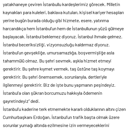
yatakhaneye çeviren İstanbullu kardeşlerimiz görecek. Milletin
kaynakları para kuleleri, baklava kutuları, kişisel kariyer hesapları
yerine bugün burada olduğu gibi hizmete, esere, yatırıma
harcandıkça hem İstanbul’un hem de İstanbullunun yüzü gülmeye
başlayacak. İstanbul beklemez diyoruz. İstanbul ihmale gelmez.
İstanbul beceriksizliği, vizyonsuzluğu kaldırmaz diyoruz.
İstanbul’un gevşekliğe, umursamazlığa, boşvermişliğe asla
tahammülü olmaz. Bu şehri sevmek, aşkla hizmet etmeyi
gerektirir. Bu şehre kıymet vermek, taş üstüne taş koymayı
gerektirir. Bu şehri önemsemek, sorunlarıyla, dertleriyle
ilgilenmeyi gerektirir. Biz de işte bunu yapmanın peşindeyiz.
İstanbul’a olan şükran borcumuzu hakkıyla ödemenin
gayretindeyiz” dedi.
İstanbul’u kaderine terk etmemekte kararlı olduklarının altını çizen
Cumhurbaşkanı Erdoğan, İstanbul’un trafik başta olmak üzere
sorunlar yumağı altında ezilmesine izin vermeyeceklerini