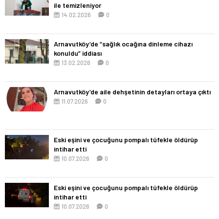
ile temizleniyor
14.02.2026
0
Arnavutköy’de “sağlık ocağına dinleme cihazı
konuldu” iddiası
13.02.2026
0
Arnavutköy’de aile dehşetinin detayları ortaya çıktı
11.07.2026
0
Eski eşini ve çocuğunu pompalı tüfekle öldürüp
intihar etti
10.07.2026
0
Eski eşini ve çocuğunu pompalı tüfekle öldürüp
intihar etti
10.07.2026
0