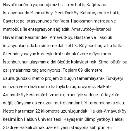
Havalimanı’nda yapacağımız hızlı tren hattı, Kağıthane
istasyonunda Mahmutbey-Mecidiyeköy-Kabataş metro hattı,
Gayrettepe istasyonunda Yenikapı-Hacıosman metrosu ve
metrobüs ile entegrasyon sağladık. Arnavutköy-İstanbul
Havalimanı kesimindeki Arnavutköy, Hastane ve Taşoluk
istasyonlarını da bu sisteme dahil ettik. Böylece başta bu hatlar
üzerinde yaşayan kardeşlerimiz olmak üzere milyonlarca
İstanbullunun ulaşımını ciddi ölçüde kolaylaştırdık. Şimdi bütün bu
çalışmalarımızı taçlandırıyoruz. Toplam 69 kilometre
uzunluğundaki metro projemizi bugün tamamlayarak Türkiye’yi
en uzun ve en hızlı metro hattıyla buluşturuyoruz. Halkalı-
Arnavutköy kesiminin hizmete girmesiyle sadece Türkiye’nin
değil, dünyanın da en uzun metrolarından biri tamamlanmış oldu.
Metro hattımızın 22 kilometre uzunluğundaki Halkalı-Arnavutköy
kesimi İbn Haldun Üniversitesi, Kayaşehir, Olimpiyatköy, Halkalı
Stadı ve Halkalı olmak üzere 5 yeni istasyona sahiptir. Bu