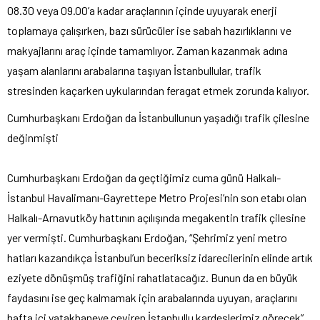
08.30 veya 09.00’a kadar araçlarının içinde uyuyarak enerji
toplamaya çalışırken, bazı sürücüler ise sabah hazırlıklarını ve
makyajlarını araç içinde tamamlıyor. Zaman kazanmak adına
yaşam alanlarını arabalarına taşıyan İstanbullular, trafik
stresinden kaçarken uykularından feragat etmek zorunda kalıyor.
Cumhurbaşkanı Erdoğan da İstanbullunun yaşadığı trafik çilesine
değinmişti
Cumhurbaşkanı Erdoğan da geçtiğimiz cuma günü Halkalı-
İstanbul Havalimanı-Gayrettepe Metro Projesi’nin son etabı olan
Halkalı-Arnavutköy hattının açılışında megakentin trafik çilesine
yer vermişti. Cumhurbaşkanı Erdoğan, “Şehrimiz yeni metro
hatları kazandıkça İstanbul’un beceriksiz idarecilerinin elinde artık
eziyete dönüşmüş trafiğini rahatlatacağız. Bunun da en büyük
faydasını ise geç kalmamak için arabalarında uyuyan, araçlarını
hafta içi yatakhaneye çeviren İstanbullu kardeşlerimiz görecek”