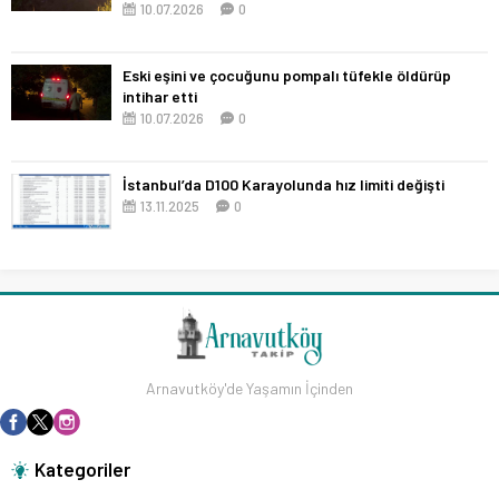
10.07.2026
0
Eski eşini ve çocuğunu pompalı tüfekle öldürüp
intihar etti
10.07.2026
0
İstanbul’da D100 Karayolunda hız limiti değişti
13.11.2025
0
Arnavutköy'de Yaşamın İçinden
Kategoriler