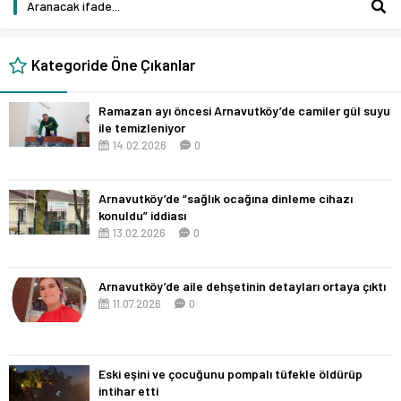
Kategoride Öne Çıkanlar
Ramazan ayı öncesi Arnavutköy’de camiler gül suyu
ile temizleniyor
14.02.2026
0
Arnavutköy’de “sağlık ocağına dinleme cihazı
konuldu” iddiası
13.02.2026
0
Arnavutköy’de aile dehşetinin detayları ortaya çıktı
11.07.2026
0
Eski eşini ve çocuğunu pompalı tüfekle öldürüp
intihar etti