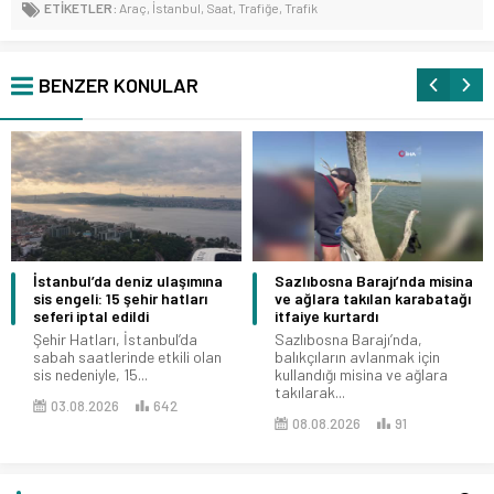
ETİKETLER:
Araç
,
İstanbul
,
Saat
,
Trafiğe
,
Trafik
BENZER KONULAR
İstanbul’da deniz ulaşımına
Sazlıbosna Barajı’nda misina
sis engeli: 15 şehir hatları
ve ağlara takılan karabatağı
seferi iptal edildi
itfaiye kurtardı
Şehir Hatları, İstanbul’da
Sazlıbosna Barajı’nda,
sabah saatlerinde etkili olan
balıkçıların avlanmak için
sis nedeniyle, 15...
kullandığı misina ve ağlara
takılarak...
03.08.2026
642
08.08.2026
91