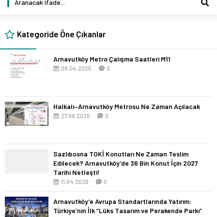
Kategoride Öne Çıkanlar
Arnavutköy Metro Çalışma Saatleri M11
08.04.2025
0
Halkalı–Arnavutköy Metrosu Ne Zaman Açılacak
27.06.2025
0
Sazlıbosna TOKİ Konutları Ne Zaman Teslim
Edilecek? Arnavutköy’de 36 Bin Konut İçin 2027
Tarihi Netleşti!
11.04.2026
0
Arnavutköy’e Avrupa Standartlarında Yatırım:
Türkiye’nin İlk “Lüks Tasarım ve Perakende Parkı”