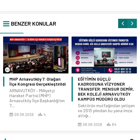
BENZER KONULAR
MHP Arnavutköy 7. Olağan
EĞİTİMİN GÜÇLÜ
İlçe Kongresi Gerçekleştirildi
KADROSUNA VİZYONER
TRANSFER: MENSUR DEMİR,
ARNAVUTKÖY – Milliyetçi
BEK KOLEJİ ARNAVUTKÖY
Hareket Partisi (MHP)
KAMPÜS MÜDÜRÜ OLDU
Arnavutköy İlçe Başkanlığı’nın
7....
Sektörün mutfağından yetişen
ve 2013 yılından bu yana imza
09.08.2026
4
attığı...
08.08.2026
84