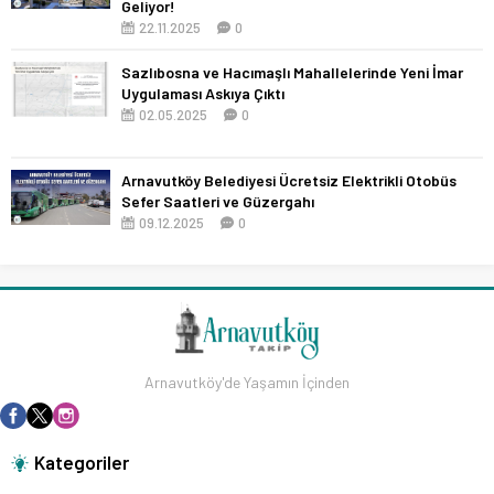
Geliyor!
22.11.2025
0
Sazlıbosna ve Hacımaşlı Mahallelerinde Yeni İmar
Uygulaması Askıya Çıktı
02.05.2025
0
Arnavutköy Belediyesi Ücretsiz Elektrikli Otobüs
Sefer Saatleri ve Güzergahı
09.12.2025
0
Arnavutköy'de Yaşamın İçinden
Kategoriler