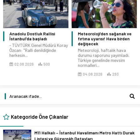
Anadolu Dostluk Rallisi
Meteoroloji’den sağanak ve
İstanbul’da başladı
fırtına uyarısı! Hava birden
değişecek
- TÜVTÜRK Genel Müdürü Koray
Özcan: "Ralli denildiğinde
Meteoroloji, haftalık hava
herkesin...
durumu raporunu yayımladı.
Türkiye genelinde mevsim
02.08.2026
500
normalleri...
04.08.2026
293
Kategoride Öne Çıkanlar
M11 Halkalı – İstanbul Havalimanı Metro Hattı Durak
Listesi ve Güzergâh Detayları