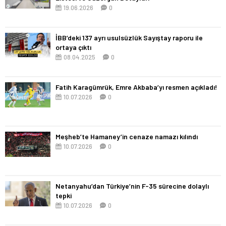
19.06.2026
0
İBB’deki 137 ayrı usulsüzlük Sayıştay raporu ile
ortaya çıktı
08.04.2025
0
Fatih Karagümrük, Emre Akbaba’yı resmen açıkladı!
10.07.2026
0
Meşheb’te Hamaney’in cenaze namazı kılındı
10.07.2026
0
Netanyahu’dan Türkiye’nin F-35 sürecine dolaylı
tepki
10.07.2026
0