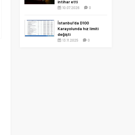
intihar etti
10.07.2026
0
İstanbul’da D100
Karayolunda hız limiti
değişti
13.11.2025
0