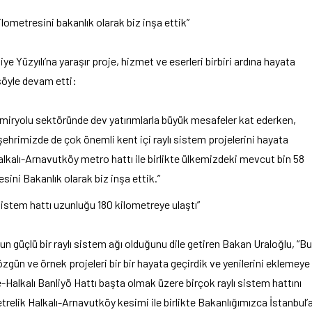
ilometresini bakanlık olarak biz inşa ettik”
e Yüzyılı’na yaraşır proje, hizmet ve eserleri birbiri ardına hayata
 şöyle devam etti:
 demiryolu sektöründe dev yatırımlarla büyük mesafeler kat ederken,
ehrimizde de çok önemli kent içi raylı sistem projelerini hayata
alkalı-Arnavutköy metro hattı ile birlikte ülkemizdeki mevcut bin 58
esini Bakanlık olarak biz inşa ettik.”
sistem hattı uzunluğu 180 kilometreye ulaştı”
nun güçlü bir raylı sistem ağı olduğunu dile getiren Bakan Uraloğlu, “Bu
zgün ve örnek projeleri bir bir hayata geçirdik ve yenilerini eklemeye
lkalı Banliyö Hattı başta olmak üzere birçok raylı sistem hattını
relik Halkalı-Arnavutköy kesimi ile birlikte Bakanlığımızca İstanbul’