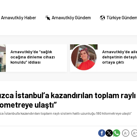
Arnavutköy Haber
Arnavutköy Gündem
Türkiye Günde
Arnavutköy’de “sağlık
Arnavutköy’de ail
ocağına dinleme cihazı
dehşetinin detayl
konuldu” iddiası
ortaya çıktı
zca İstanbul’a kazandırılan toplam raylı
lometreye ulaştı”
a İstanbul’a kazandırılan toplam raylı sistem hattı uzunluğu 180 kilometreye ulaştı”
A
A
-