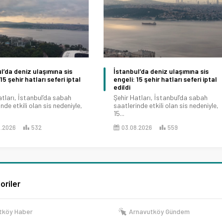
l’da deniz ulaşımına sis
İstanbul’da deniz ulaşımına sis
15 şehir hatları seferi iptal
engeli: 15 şehir hatları seferi iptal
edildi
atları, İstanbul’da sabah
Şehir Hatları, İstanbul’da sabah
nde etkili olan sis nedeniyle,
saatlerinde etkili olan sis nedeniyle,
15...
8.2026
532
03.08.2026
559
oriler
tköy Haber
Arnavutköy Gündem