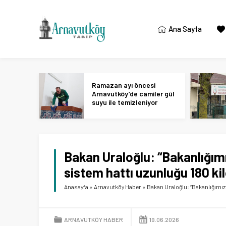
Ana Sayfa
Ramazan ayı öncesi
Arnavutköy’de camiler gül
suyu ile temizleniyor
Bakan Uraloğlu: “Bakanlığımı
sistem hattı uzunluğu 180 ki
Anasayfa
»
Arnavutköy Haber
»
Bakan Uraloğlu: “Bakanlığımızc
ARNAVUTKÖY HABER
19.06.2026