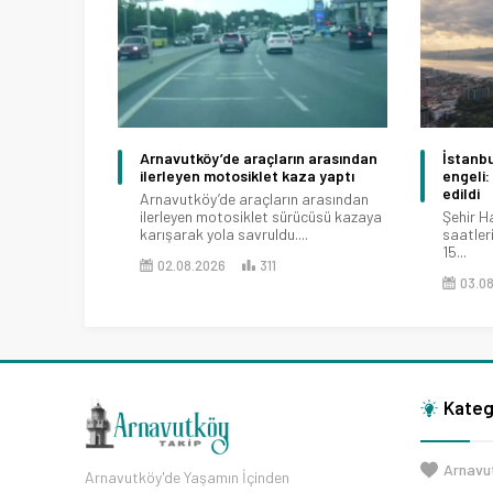
Arnavutköy’de araçların arasından
İstanbu
ilerleyen motosiklet kaza yaptı
engeli: 
edildi
Arnavutköy’de araçların arasından
ilerleyen motosiklet sürücüsü kazaya
Şehir H
karışarak yola savruldu....
saatleri
15...
02.08.2026
311
03.0
Kateg
Arnavu
Arnavutköy'de Yaşamın İçinden