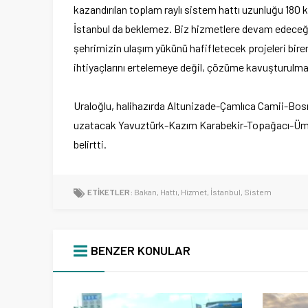
kazandırılan toplam raylı sistem hattı uzunluğu 180 
İstanbul da beklemez. Biz hizmetlere devam edeceğiz.
şehrimizin ulaşım yükünü hafifletecek projeleri bir
ihtiyaçlarını ertelemeye değil, çözüme kavuşturulmas
Uraloğlu, halihazırda Altunizade-Çamlıca Camii-Bosn
uzatacak Yavuztürk-Kazım Karabekir-Topağacı-Ümran
belirtti.
ETİKETLER:
Bakan
,
Hattı
,
Hizmet
,
İstanbul
,
Sistem
BENZER KONULAR