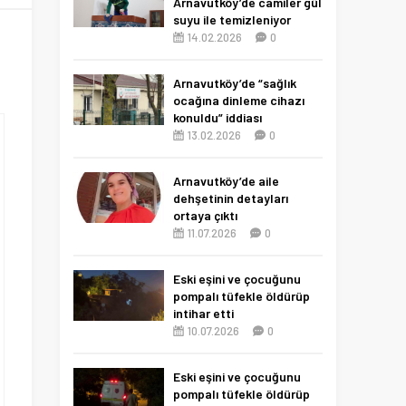
Arnavutköy’de camiler gül
suyu ile temizleniyor
14.02.2026
0
2
Arnavutköy’de “sağlık
ocağına dinleme cihazı
konuldu” iddiası
13.02.2026
0
Arnavutköy’de aile
dehşetinin detayları
ortaya çıktı
11.07.2026
0
Eski eşini ve çocuğunu
pompalı tüfekle öldürüp
intihar etti
10.07.2026
0
Eski eşini ve çocuğunu
pompalı tüfekle öldürüp