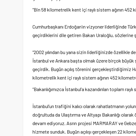
“Bin 58 kilometrelik kent içi raylı sistem ağının 452 k
Cumhurbaşkanı Erdoğan’ın vizyoner liderliğinde Türkiy
geçirdiklerini dile getiren Bakan Uraloğlu, sözlerine
“2002 yılından bu yana sizin liderliğinizde özellikle
İstanbul ve Ankara başta olmak üzere birçok büyük ş
geçirdik. Bugün açılış törenini gerçekleştirdiğimiz H
kilometrelik kent içi raylı sistem ağının 452 kilometr
“Bakanlığımızca İstanbul’a kazandırılan toplam raylı 
İstanbul’un trafiğini kalıcı olarak rahatlatmanın yolu
doğrultuda da Ulaştırma ve Altyapı Bakanlığı olarak ö
devam ediyoruz. Asrın projesi MARMARAY ve Gebze-Ha
hizmete sunduk. Bugün açılışı gerçekleşen 22 kilomet