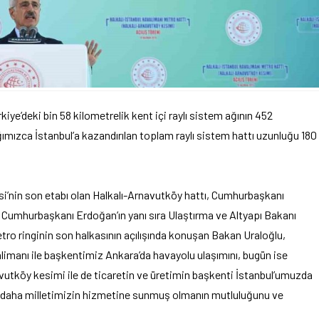
iye’deki bin 58 kilometrelik kent içi raylı sistem ağının 452
ğımızca İstanbul’a kazandırılan toplam raylı sistem hattı uzunluğu 180
i’nin son etabı olan Halkalı-Arnavutköy hattı, Cumhurbaşkanı
ne Cumhurbaşkanı Erdoğan’ın yanı sıra Ulaştırma ve Altyapı Bakanı
etro ringinin son halkasının açılışında konuşan Bakan Uraloğlu,
imanı ile başkentimiz Ankara’da havayolu ulaşımını, bugün ise
vutköy kesimi ile de ticaretin ve üretimin başkenti İstanbul’umuzda
seri daha milletimizin hizmetine sunmuş olmanın mutluluğunu ve