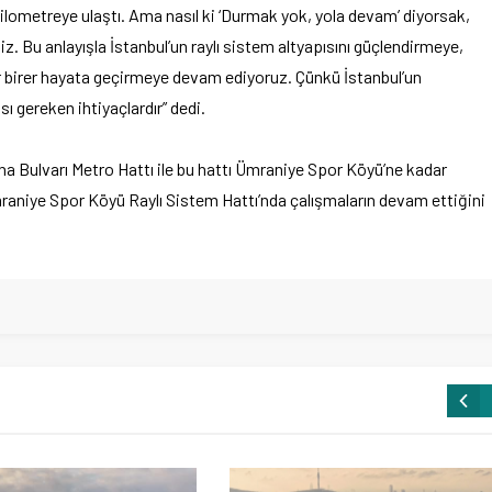
kilometreye ulaştı. Ama nasıl ki ‘Durmak yok, yola devam’ diyorsak,
 Bu anlayışla İstanbul’un raylı sistem altyapısını güçlendirmeye,
er birer hayata geçirmeye devam ediyoruz. Çünkü İstanbul’un
ı gereken ihtiyaçlardır” dedi.
a Bulvarı Metro Hattı ile bu hattı Ümraniye Spor Köyü’ne kadar
iye Spor Köyü Raylı Sistem Hattı’nda çalışmaların devam ettiğini