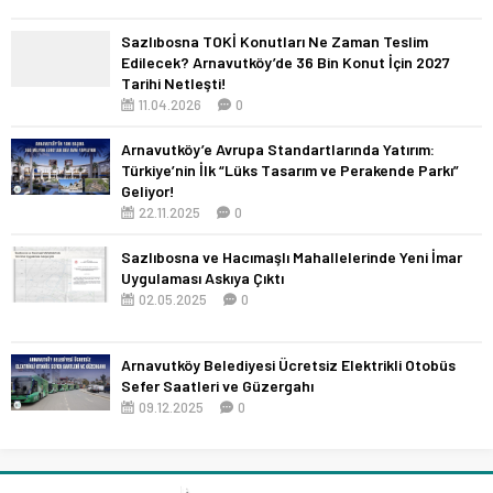
Sazlıbosna TOKİ Konutları Ne Zaman Teslim
Edilecek? Arnavutköy’de 36 Bin Konut İçin 2027
Tarihi Netleşti!
11.04.2026
0
Arnavutköy’e Avrupa Standartlarında Yatırım:
Türkiye’nin İlk “Lüks Tasarım ve Perakende Parkı”
Geliyor!
22.11.2025
0
Sazlıbosna ve Hacımaşlı Mahallelerinde Yeni İmar
Uygulaması Askıya Çıktı
02.05.2025
0
Arnavutköy Belediyesi Ücretsiz Elektrikli Otobüs
Sefer Saatleri ve Güzergahı
09.12.2025
0