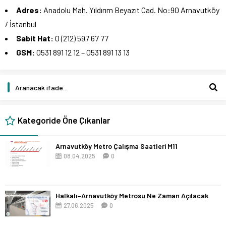
Adres:
Anadolu Mah. Yıldırım Beyazıt Cad. No:90 Arnavutköy
/ İstanbul
Sabit Hat:
0 (212) 597 67 77
GSM:
0531 891 12 12 – 0531 891 13 13
Kategoride Öne Çıkanlar
Arnavutköy Metro Çalışma Saatleri M11
08.04.2025
0
Halkalı–Arnavutköy Metrosu Ne Zaman Açılacak
27.06.2025
0