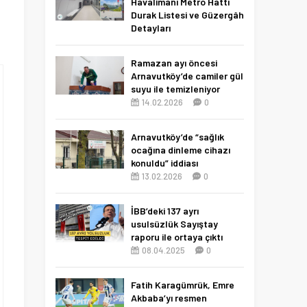
Havalimanı Metro Hattı
Durak Listesi ve Güzergâh
Detayları
19.06.2026
0
Ramazan ayı öncesi
Arnavutköy’de camiler gül
suyu ile temizleniyor
14.02.2026
0
Arnavutköy’de “sağlık
ocağına dinleme cihazı
konuldu” iddiası
13.02.2026
0
İBB’deki 137 ayrı
usulsüzlük Sayıştay
raporu ile ortaya çıktı
08.04.2025
0
Fatih Karagümrük, Emre
Akbaba’yı resmen