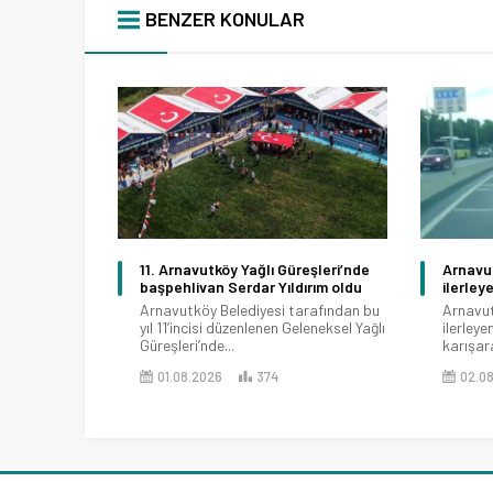
BENZER KONULAR
11. Arnavutköy Yağlı Güreşleri’nde
Arnavut
başpehlivan Serdar Yıldırım oldu
ilerley
Arnavutköy Belediyesi tarafından bu
Arnavut
yıl 11’incisi düzenlenen Geleneksel Yağlı
ilerley
Güreşleri’nde...
karışara
01.08.2026
374
02.0