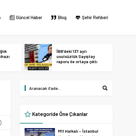
m
Güncel Haber
Blog
Şehir Rehberi
ğlık
İBB’deki 137 ayrı
ihazı
usulsüzlük Sayıştay
raporu ile ortaya çıktı
Kategoride Öne Çıkanlar
+
M11 Halkalı – İstanbul