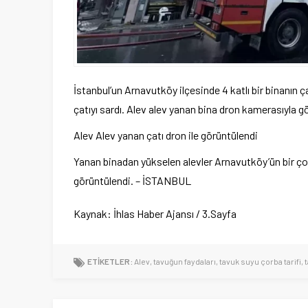
İstanbul’un Arnavutköy ilçesinde 4 katlı bir binanın 
çatıyı sardı. Alev alev yanan bina dron kamerasıyla g
Alev Alev yanan çatı dron ile görüntülendi
Yanan binadan yükselen alevler Arnavutköy’ün bir ç
görüntülendi. – İSTANBUL
Kaynak: İhlas Haber Ajansı / 3.Sayfa
ETİKETLER:
Alev
,
tavuğun faydaları
,
tavuk suyu çorba tarifi
,
t