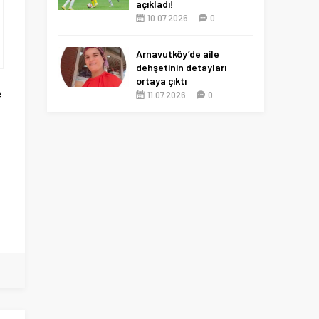
açıkladı!
10.07.2026
0
Arnavutköy’de aile
dehşetinin detayları
ortaya çıktı
e
11.07.2026
0