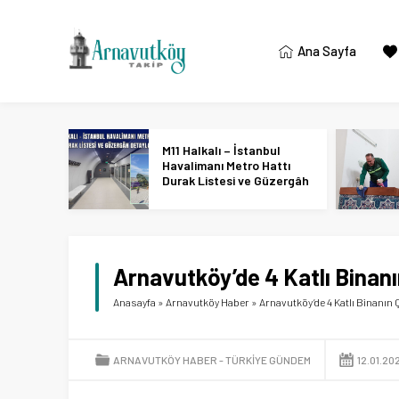
Ana Sayfa
M11 Halkalı – İstanbul
Havalimanı Metro Hattı
Durak Listesi ve Güzergâh
Detayları
Arnavutköy’de 4 Katlı Binanı
Anasayfa
»
Arnavutköy Haber
»
Arnavutköy’de 4 Katlı Binanın 
ARNAVUTKÖY HABER
TÜRKIYE GÜNDEM
12.01.20