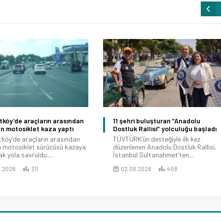
köy’de araçların arasından
11 şehri buluşturan “Anadolu
en motosiklet kaza yaptı
Dostluk Rallisi” yolculuğu başladı
köy’de araçların arasından
TÜVTÜRK’ün desteğiyle ilk kez
en motosiklet sürücüsü kazaya
düzenlenen Anadolu Dostluk Rallisi,
k yola savruldu....
İstanbul Sultanahmet’ten...
8.2026
311
02.08.2026
458