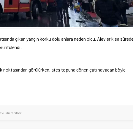
çatısında çıkan yangın korku dolu anlara neden oldu. Alevler kısa süred
örüntülendi.
ok noktasından görülürken, ateş topuna dönen çatı havadan böyle
avuklu tarifler