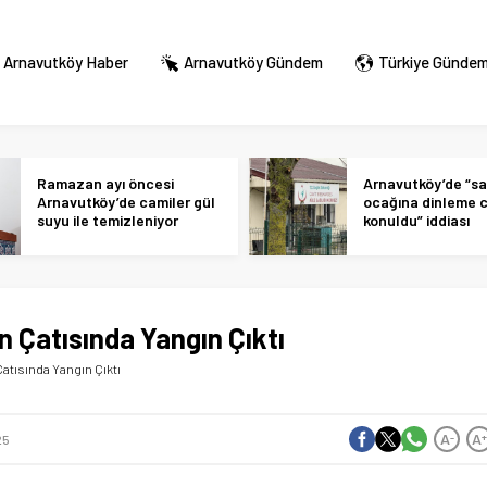
Arnavutköy Haber
Arnavutköy Gündem
Türkiye Günde
Ramazan ayı öncesi
Arnavutköy’de “sa
Arnavutköy’de camiler gül
ocağına dinleme c
suyu ile temizleniyor
konuldu” iddiası
n Çatısında Yangın Çıktı
Çatısında Yangın Çıktı
A
A
-
25