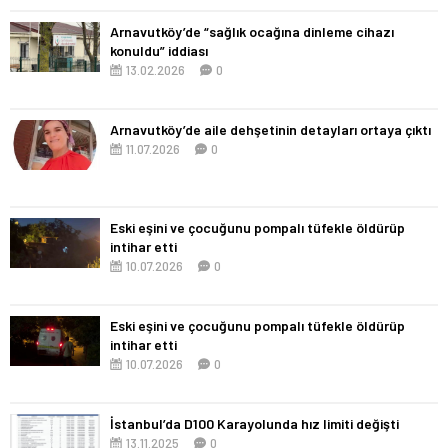
Arnavutköy’de “sağlık ocağına dinleme cihazı
konuldu” iddiası
13.02.2026
0
Arnavutköy’de aile dehşetinin detayları ortaya çıktı
11.07.2026
0
Eski eşini ve çocuğunu pompalı tüfekle öldürüp
intihar etti
10.07.2026
0
Eski eşini ve çocuğunu pompalı tüfekle öldürüp
intihar etti
10.07.2026
0
İstanbul’da D100 Karayolunda hız limiti değişti
13.11.2025
0