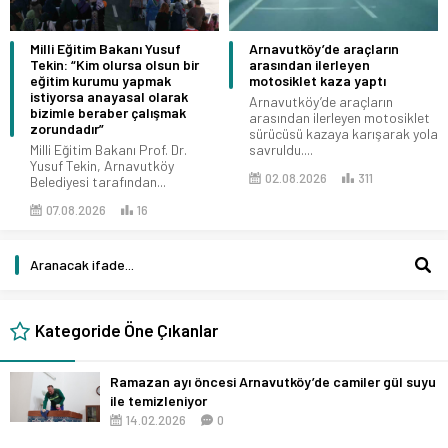
Milli Eğitim Bakanı Yusuf
Arnavutköy’de araçların
Tekin: “Kim olursa olsun bir
arasından ilerleyen
eğitim kurumu yapmak
motosiklet kaza yaptı
istiyorsa anayasal olarak
Arnavutköy’de araçların
bizimle beraber çalışmak
arasından ilerleyen motosiklet
zorundadır”
sürücüsü kazaya karışarak yola
Milli Eğitim Bakanı Prof. Dr.
savruldu....
Yusuf Tekin, Arnavutköy
02.08.2026
311
Belediyesi tarafından...
07.08.2026
16
Kategoride Öne Çıkanlar
Ramazan ayı öncesi Arnavutköy’de camiler gül suyu
ile temizleniyor
14.02.2026
0