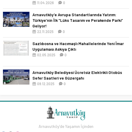
11.04.2026
0
Arnavutköy’e Avrupa Standartlarında Yatırım:
Türkiye’nin İlk “Lüks Tasarım ve Perakende Parkı”
Geliyor!
22.11.2025
0
Sazlıbosna ve Hacımaşlı Mahallelerinde Yeni İmar
Uygulaması Askıya Çıktı
02.05.2025
0
Arnavutköy Belediyesi Ücretsiz Elektrikli Otobüs
Sefer Saatleri ve Güzergahı
09.12.2025
0
Arnavutköy'de Yaşamın İçinden