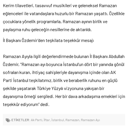
Kerim tilavetleri, tasavvuf musikileri ve geleneksel Ramazan
eğlenceleri ile vatandaşlara huzurlu bir Ramazan yaşattı. Özellikle
çocuklara yönelik programlarla, Ramazan ayının birlik ve
paylaşma ruhu geleceğin nesillerine de aktarıldı.
İl Başkanı Özdemir’den teşkilata teşekkür mesajı
Ramazan Ayıyla ilgili değerlendirmede bulunan İl Başkanı Abdullah
Özdemir, “Ramazan ayı boyunca İstanbul’un dört bir yanında gönül
sofraları kuran, ihtiyaç sahipleriyle dayanışma içinde olan AK
Parti İstanbul teşkilatımız, birlik ve beraberlik ruhunu en güçlü
şekilde yaşatarak Türkiye Yüzyılı vizyonuna yakışan bir
dayanışma örneği sergiledi. Her bir dava arkadaşıma emekleri için
teşekkür ediyorum” dedi.
ETİKETLER:
Ak Parti
,
İftar
,
İstanbul
,
Ramazan
,
Ramazan Ayı