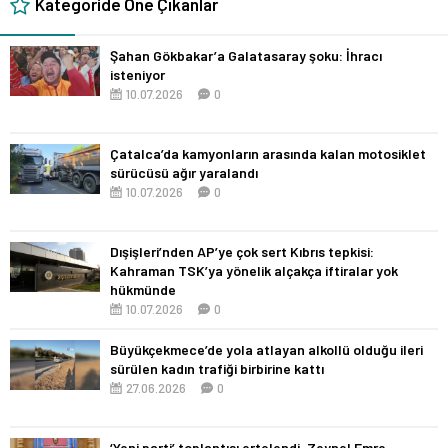
Kategoride Öne Çıkanlar
Şahan Gökbakar’a Galatasaray şoku: İhracı
isteniyor
10.07.2026
0
Çatalca’da kamyonların arasında kalan motosiklet
sürücüsü ağır yaralandı
10.07.2026
0
Dışişleri’nden AP’ye çok sert Kıbrıs tepkisi:
Kahraman TSK’ya yönelik alçakça iftiralar yok
hükmünde
10.07.2026
0
Büyükçekmece’de yola atlayan alkollü olduğu ileri
sürülen kadın trafiği birbirine kattı
27.06.2026
0
‘Yeni parti’ toplantısı ertelendi, Zeynel Emre