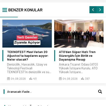
BENZER KONULAR
TEKNOFEST Mavi Vatan 20
ATO’dan Süper Hızlı Tren
Ağustos’ta kapılarını açıyor:
Güzergâhı İçin Birlik ve
Neler olacak?
Dayanışma Mesajı
Denizcilik, Havacılık, Uzay ve
Ankara Ticaret Odası (ATO)
Teknoloji Festivali
Yüksek İstişare Kurulu, ATO
TEKNOFEST’in denizcilik ve su...
Yüksek İstişare...
04.08.2026
411
04.08.2026
397