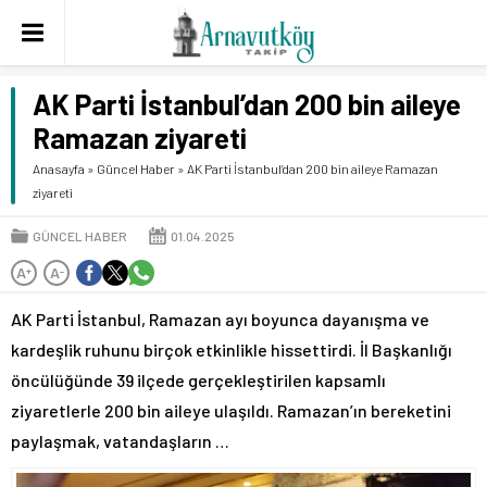
AK Parti İstanbul’dan 200 bin aileye
Ramazan ziyareti
Anasayfa
»
Güncel Haber
»
AK Parti İstanbul’dan 200 bin aileye Ramazan
ziyareti
GÜNCEL HABER
01.04.2025
A
A
+
-
AK Parti İstanbul, Ramazan ayı boyunca dayanışma ve
kardeşlik ruhunu birçok etkinlikle hissettirdi. İl Başkanlığı
öncülüğünde 39 ilçede gerçekleştirilen kapsamlı
ziyaretlerle 200 bin aileye ulaşıldı. Ramazan’ın bereketini
paylaşmak, vatandaşların …