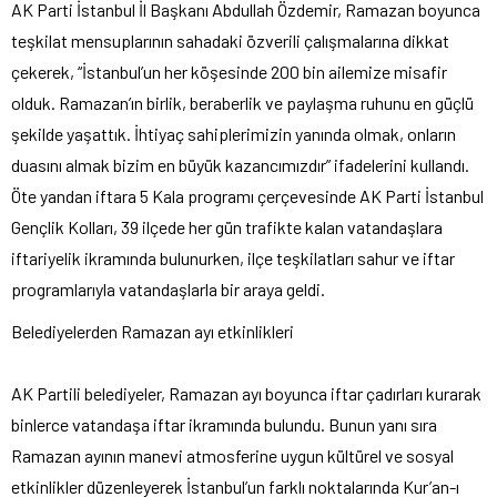
AK Parti İstanbul İl Başkanı Abdullah Özdemir, Ramazan boyunca
teşkilat mensuplarının sahadaki özverili çalışmalarına dikkat
çekerek, “İstanbul’un her köşesinde 200 bin ailemize misafir
olduk. Ramazan’ın birlik, beraberlik ve paylaşma ruhunu en güçlü
şekilde yaşattık. İhtiyaç sahiplerimizin yanında olmak, onların
duasını almak bizim en büyük kazancımızdır” ifadelerini kullandı.
Öte yandan iftara 5 Kala programı çerçevesinde AK Parti İstanbul
Gençlik Kolları, 39 ilçede her gün trafikte kalan vatandaşlara
iftariyelik ikramında bulunurken, ilçe teşkilatları sahur ve iftar
programlarıyla vatandaşlarla bir araya geldi.
Belediyelerden Ramazan ayı etkinlikleri
AK Partili belediyeler, Ramazan ayı boyunca iftar çadırları kurarak
binlerce vatandaşa iftar ikramında bulundu. Bunun yanı sıra
Ramazan ayının manevi atmosferine uygun kültürel ve sosyal
etkinlikler düzenleyerek İstanbul’un farklı noktalarında Kur’an-ı