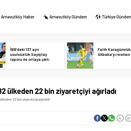
Arnavutköy Haber
Arnavutköy Gündem
Türkiye Günde
İBB’deki 137 ayrı
Fatih Karagümrük
usulsüzlük Sayıştay
Akbaba’yı resmen 
raporu ile ortaya çıktı
lkeden 22 bin ziyaretçiyi ağırladı
eden 22 bin ziyaretçiyi ağırladı
A
A
-