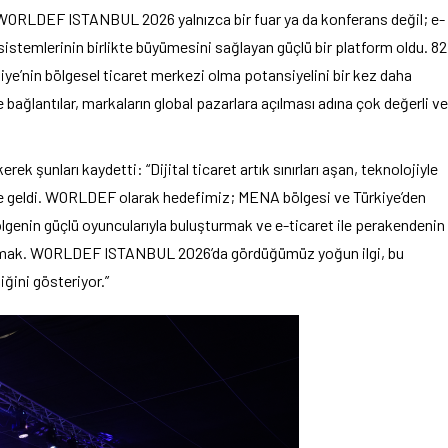
i: “WORLDEF ISTANBUL 2026 yalnızca bir fuar ya da konferans değil; e-
sistemlerinin birlikte büyümesini sağlayan güçlü bir platform oldu. 82
kiye’nin bölgesel ticaret merkezi olma potansiyelini bir kez daha
e bağlantılar, markaların global pazarlara açılması adına çok değerli ve
 şunları kaydetti: “Dijital ticaret artık sınırları aşan, teknolojiyle
ine geldi. WORLDEF olarak hedefimiz; MENA bölgesi ve Türkiye’den
lgenin güçlü oyuncularıyla buluşturmak ve e-ticaret ile perakendenin
uşturmak. WORLDEF ISTANBUL 2026’da gördüğümüz yoğun ilgi, bu
ğini gösteriyor.”