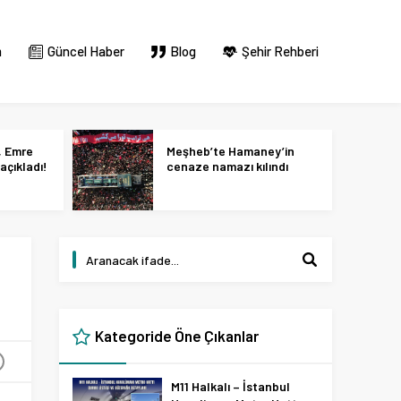
m
Güncel Haber
Blog
Şehir Rehberi
, Emre
Meşheb’te Hamaney’in
açıkladı!
cenaze namazı kılındı
Kategoride Öne Çıkanlar
+
M11 Halkalı – İstanbul