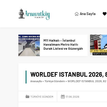
Ana Sayfa
M11 Halkalı – İstanbul
Havalimanı Metro Hattı
Durak Listesi ve Güzergâh
Detayları
WORLDEF ISTANBUL 2026, 82 ü
Anasayfa
»
Türkiye Gündem
»
WORLDEF ISTANBUL 2026, 82 ülk
TÜRKIYE GÜNDEM
17.06.2026