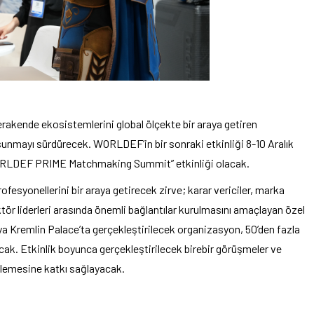
ende ekosistemlerini global ölçekte bir araya getiren
sunmayı sürdürecek. WORLDEF’in bir sonraki etkinliği 8-10 Aralık
“WORLDEF PRIME Matchmaking Summit” etkinliği olacak.
fesyonellerini bir araya getirecek zirve; karar vericiler, marka
sektör liderleri arasında önemli bağlantılar kurulmasını amaçlayan özel
ya Kremlin Palace’ta gerçekleştirilecek organizasyon, 50’den fazla
ak. Etkinlik boyunca gerçekleştirilecek birebir görüşmeler ve
nişlemesine katkı sağlayacak.