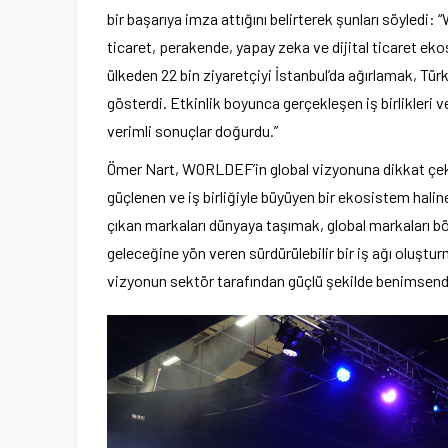
bir başarıya imza attığını belirterek şunları söyled
ticaret, perakende, yapay zeka ve dijital ticaret eko
ülkeden 22 bin ziyaretçiyi İstanbul’da ağırlamak, Tür
gösterdi. Etkinlik boyunca gerçekleşen iş birlikleri v
verimli sonuçlar doğurdu.”
Ömer Nart, WORLDEF’in global vizyonuna dikkat çekerek
güçlenen ve iş birliğiyle büyüyen bir ekosistem hal
çıkan markaları dünyaya taşımak, global markaları bö
geleceğine yön veren sürdürülebilir bir iş ağı ol
vizyonun sektör tarafından güçlü şekilde benimsendi