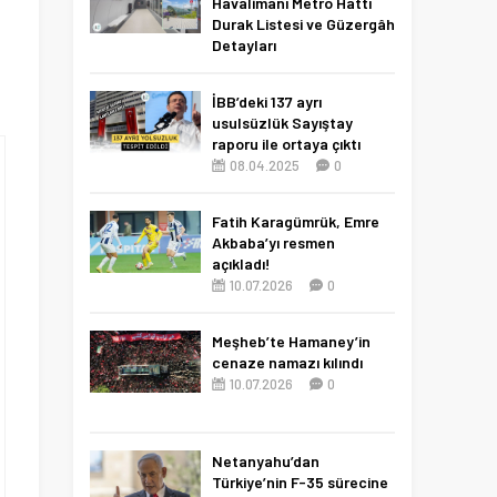
Havalimanı Metro Hattı
Durak Listesi ve Güzergâh
Detayları
19.06.2026
0
İBB’deki 137 ayrı
usulsüzlük Sayıştay
raporu ile ortaya çıktı
08.04.2025
0
Fatih Karagümrük, Emre
Akbaba’yı resmen
açıkladı!
10.07.2026
0
Meşheb’te Hamaney’in
cenaze namazı kılındı
10.07.2026
0
Netanyahu’dan
Türkiye’nin F-35 sürecine