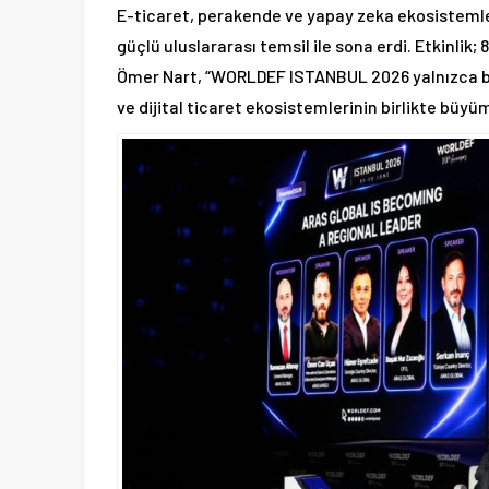
E-ticaret, perakende ve yapay zeka ekosisteml
güçlü uluslararası temsil ile sona erdi. Etkinli
Ömer Nart, “WORLDEF ISTANBUL 2026 yalnızca bir
ve dijital ticaret ekosistemlerinin birlikte büyü