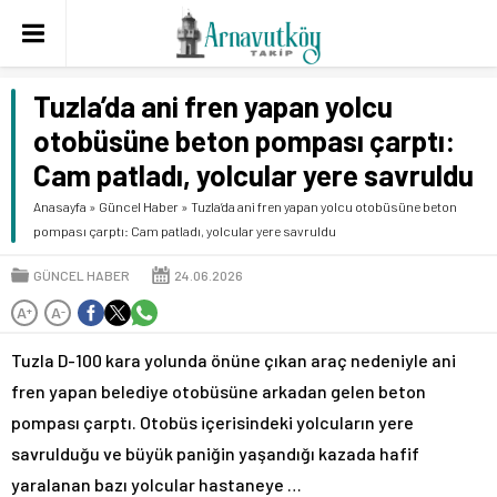
Tuzla’da ani fren yapan yolcu
otobüsüne beton pompası çarptı:
Cam patladı, yolcular yere savruldu
Anasayfa
»
Güncel Haber
»
Tuzla’da ani fren yapan yolcu otobüsüne beton
pompası çarptı: Cam patladı, yolcular yere savruldu
GÜNCEL HABER
24.06.2026
A
A
+
-
Tuzla D-100 kara yolunda önüne çıkan araç nedeniyle ani
fren yapan belediye otobüsüne arkadan gelen beton
pompası çarptı. Otobüs içerisindeki yolcuların yere
savrulduğu ve büyük paniğin yaşandığı kazada hafif
yaralanan bazı yolcular hastaneye …