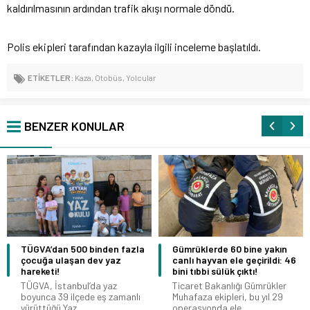
kaldırılmasının ardından trafik akışı normale döndü.
Polis ekipleri tarafından kazayla ilgili inceleme başlatıldı.
ETİKETLER:
Kaza
,
Otobüs
,
Yolcular
BENZER KONULAR
TÜGVA’dan 500 binden fazla
Gümrüklerde 60 bine yakın
çocuğa ulaşan dev yaz
canlı hayvan ele geçirildi: 46
hareketi!
bini tıbbi sülük çıktı!
TÜGVA, İstanbul’da yaz
Ticaret Bakanlığı Gümrükler
boyunca 39 ilçede eş zamanlı
Muhafaza ekipleri, bu yıl 29
yürüttüğü Yaz...
operasyonda ele...