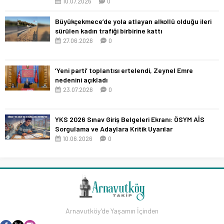
10.07.2026
0
Büyükçekmece’de yola atlayan alkollü olduğu ileri
sürülen kadın trafiği birbirine kattı
27.06.2026
0
‘Yeni parti’ toplantısı ertelendi, Zeynel Emre
nedenini açıkladı
23.07.2026
0
YKS 2026 Sınav Giriş Belgeleri Ekranı: ÖSYM AİS
Sorgulama ve Adaylara Kritik Uyarılar
10.06.2026
0
Arnavutköy'de Yaşamın İçinden