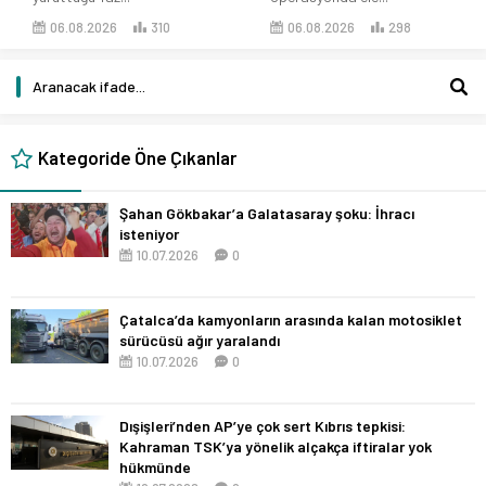
06.08.2026
310
06.08.2026
298
Kategoride Öne Çıkanlar
Şahan Gökbakar’a Galatasaray şoku: İhracı
isteniyor
10.07.2026
0
Çatalca’da kamyonların arasında kalan motosiklet
sürücüsü ağır yaralandı
10.07.2026
0
Dışişleri’nden AP’ye çok sert Kıbrıs tepkisi:
Kahraman TSK’ya yönelik alçakça iftiralar yok
hükmünde