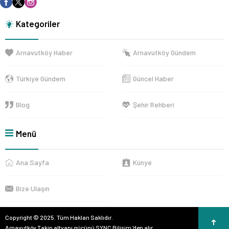
Kategoriler
Arnavutköy Haber
Arnavutköy Gündem
Türkiye Gündem
Güncel Haber
Blog
Şehir Rehberi
Menü
Ana Sayfa
Künye
Bize Ulaşın
Copyright © 2025. Tüm Hakları Saklıdır.
Arnavutköy Takip altyapı gücünü
SYNC Bilişim
'den alır.