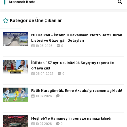
Kategoride Öne Çıkanlar
M11 Halkalı – İstanbul Havalimanı Metro Hattı Durak
Listesi ve Güzergâh Detayları
19.06.2026
0
İBB’deki 137 ayrı usulsüzlük Sayıştay raporu ile
ortaya çıktı
08.04.2025
0
Fatih Karagümrük, Emre Akbaba’yı resmen açıkladı!
10.07.2026
0
Meşheb’te Hamaney’in cenaze namazı kılındı
10.07.2026
0