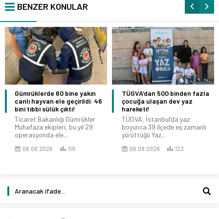
BENZER KONULAR
Gümrüklerde 60 bine yakın
TÜGVA’dan 500 binden fazla
canlı hayvan ele geçirildi: 46
çocuğa ulaşan dev yaz
bini tıbbi sülük çıktı!
hareketi!
Ticaret Bakanlığı Gümrükler
TÜGVA, İstanbul’da yaz
Muhafaza ekipleri, bu yıl 29
boyunca 39 ilçede eş zamanlı
operasyonda ele...
yürüttüğü Yaz...
06.08.2026
119
06.08.2026
123