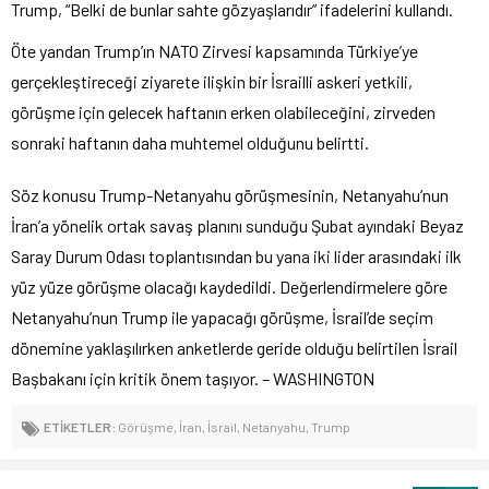
Trump, “Belki de bunlar sahte gözyaşlarıdır” ifadelerini kullandı.
Öte yandan Trump’ın NATO Zirvesi kapsamında Türkiye’ye
gerçekleştireceği ziyarete ilişkin bir İsrailli askeri yetkili,
görüşme için gelecek haftanın erken olabileceğini, zirveden
sonraki haftanın daha muhtemel olduğunu belirtti.
Söz konusu Trump-Netanyahu görüşmesinin, Netanyahu’nun
İran’a yönelik ortak savaş planını sunduğu Şubat ayındaki Beyaz
Saray Durum Odası toplantısından bu yana iki lider arasındaki ilk
yüz yüze görüşme olacağı kaydedildi. Değerlendirmelere göre
Netanyahu’nun Trump ile yapacağı görüşme, İsrail’de seçim
dönemine yaklaşılırken anketlerde geride olduğu belirtilen İsrail
Başbakanı için kritik önem taşıyor. – WASHINGTON
ETİKETLER:
Görüşme
,
İran
,
İsrail
,
Netanyahu
,
Trump