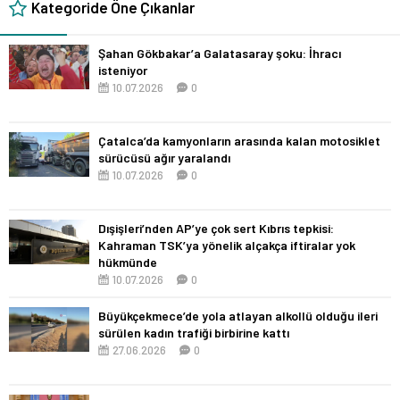
Kategoride Öne Çıkanlar
Şahan Gökbakar’a Galatasaray şoku: İhracı
isteniyor
10.07.2026
0
Çatalca’da kamyonların arasında kalan motosiklet
sürücüsü ağır yaralandı
10.07.2026
0
Dışişleri’nden AP’ye çok sert Kıbrıs tepkisi:
Kahraman TSK’ya yönelik alçakça iftiralar yok
hükmünde
10.07.2026
0
Büyükçekmece’de yola atlayan alkollü olduğu ileri
sürülen kadın trafiği birbirine kattı
27.06.2026
0