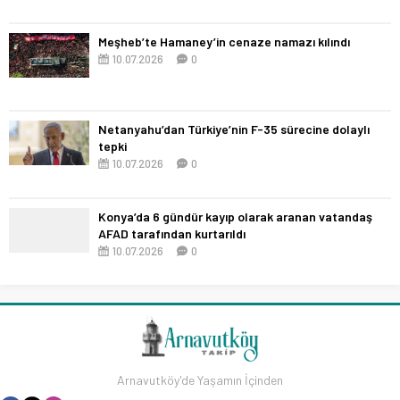
Meşheb’te Hamaney’in cenaze namazı kılındı
10.07.2026
0
Netanyahu’dan Türkiye’nin F-35 sürecine dolaylı
tepki
10.07.2026
0
Konya’da 6 gündür kayıp olarak aranan vatandaş
AFAD tarafından kurtarıldı
10.07.2026
0
Arnavutköy'de Yaşamın İçinden