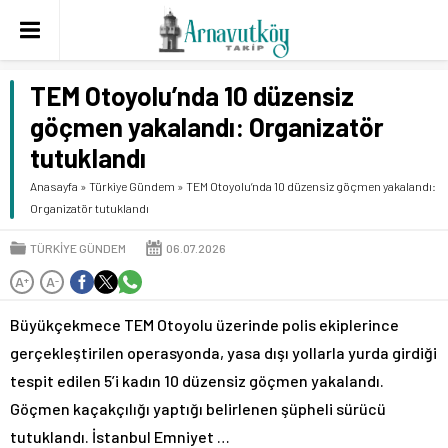
TEM Otoyolu’nda 10 düzensiz
göçmen yakalandı: Organizatör
tutuklandı
Anasayfa
»
Türkiye Gündem
»
TEM Otoyolu’nda 10 düzensiz göçmen yakalandı:
Organizatör tutuklandı
TÜRKIYE GÜNDEM
06.07.2026
A
A
+
-
Büyükçekmece TEM Otoyolu üzerinde polis ekiplerince
gerçekleştirilen operasyonda, yasa dışı yollarla yurda girdiği
tespit edilen 5’i kadın 10 düzensiz göçmen yakalandı.
Göçmen kaçakçılığı yaptığı belirlenen şüpheli sürücü
tutuklandı. İstanbul Emniyet …