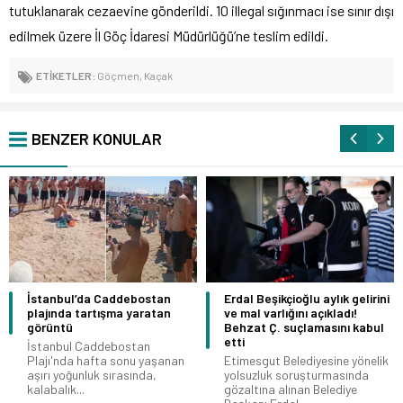
tutuklanarak cezaevine gönderildi. 10 illegal sığınmacı ise sınır dışı
edilmek üzere İl Göç İdaresi Müdürlüğü’ne teslim edildi.
ETİKETLER:
Göçmen
,
Kaçak
BENZER KONULAR
İstanbul’da Caddebostan
Erdal Beşikçioğlu aylık gelirini
plajında tartışma yaratan
ve mal varlığını açıkladı!
görüntü
Behzat Ç. suçlamasını kabul
etti
İstanbul Caddebostan
Plajı'nda hafta sonu yaşanan
Etimesgut Belediyesine yönelik
aşırı yoğunluk sırasında,
yolsuzluk soruşturmasında
kalabalık...
gözaltına alınan Belediye