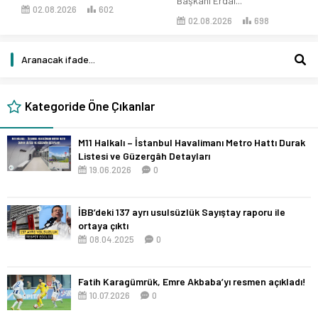
Başkanı Erdal...
02.08.2026
602
02.08.2026
698
Kategoride Öne Çıkanlar
M11 Halkalı – İstanbul Havalimanı Metro Hattı Durak
Listesi ve Güzergâh Detayları
19.06.2026
0
İBB’deki 137 ayrı usulsüzlük Sayıştay raporu ile
ortaya çıktı
08.04.2025
0
Fatih Karagümrük, Emre Akbaba’yı resmen açıkladı!
10.07.2026
0