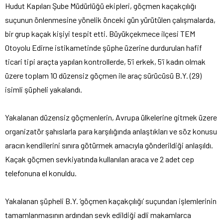
Hudut Kapıları Şube Müdürlüğü ekipleri, göçmen kaçakçılığı
suçunun önlenmesine yönelik önceki gün yürütülen çalışmalarda,
bir grup kaçak kişiyi tespit etti. Büyükçekmece ilçesi TEM
Otoyolu Edirne istikametinde şüphe üzerine durdurulan hafif
ticari tipi araçta yapılan kontrollerde, 5’i erkek, 5’i kadın olmak
üzere toplam 10 düzensiz göçmen ile araç sürücüsü B.Y. (29)
isimli şüpheli yakalandı.
Yakalanan düzensiz göçmenlerin, Avrupa ülkelerine gitmek üzere
organizatör şahıslarla para karşılığında anlaştıkları ve söz konusu
aracın kendilerini sınıra götürmek amacıyla gönderildiği anlaşıldı.
Kaçak göçmen sevkiyatında kullanılan araca ve 2 adet cep
telefonuna el konuldu.
Yakalanan şüpheli B.Y. ’göçmen kaçakçılığı’ suçundan işlemlerinin
tamamlanmasının ardından sevk edildiği adli makamlarca