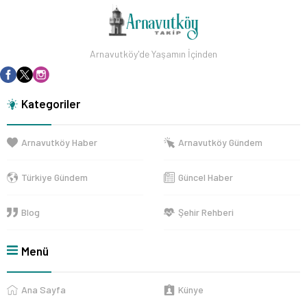
Arnavutköy'de Yaşamın İçinden
Kategoriler
Arnavutköy Haber
Arnavutköy Gündem
Türkiye Gündem
Güncel Haber
Blog
Şehir Rehberi
Menü
Ana Sayfa
Künye