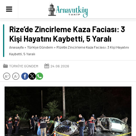
Rize’de Zincirleme Kaza Faciası: 3
Kişi Hayatını Kaybetti, 5 Yaralı
Anasayfa
»
Türkiye Gündem
»
Rize’de Zincirleme Kaza Faciası: 3 Kişi Hayatını
Kaybetti, 5 Yaralı
TÜRKIYE GÜNDEM
24.06.2026
A
A
+
-