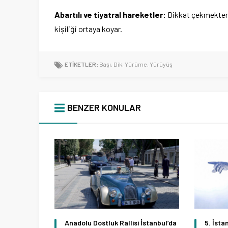
Abartılı ve tiyatral hareketler:
Dikkat çekmekten v
kişiliği ortaya koyar.
ETİKETLER:
Başı
,
Dik
,
Yürüme
,
Yürüyüş
BENZER KONULAR
Anadolu Dostluk Rallisi İstanbul’da
5. İsta