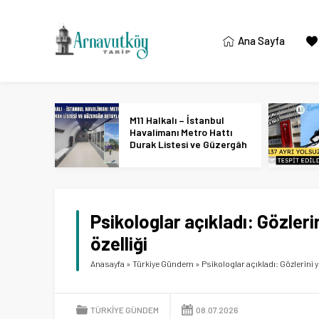
Ana Sayfa
M11 Halkalı – İstanbul
Havalimanı Metro Hattı
Durak Listesi ve Güzergâh
Detayları
Psikologlar açıkladı: Gözleri
özelliği
Anasayfa
»
Türkiye Gündem
»
Psikologlar açıkladı: Gözlerini y
TÜRKIYE GÜNDEM
08.07.2026