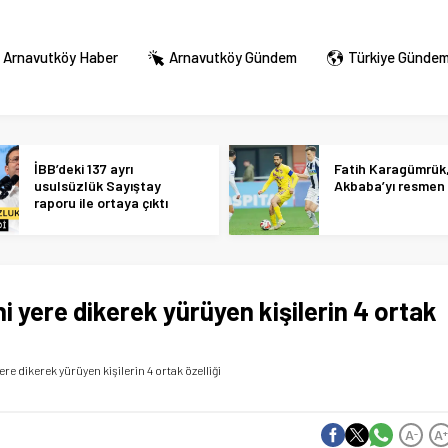
Arnavutköy Haber
Arnavutköy Gündem
Türkiye Günde
İBB’deki 137 ayrı
Fatih Karagümrük
usulsüzlük Sayıştay
Akbaba’yı resmen 
raporu ile ortaya çıktı
ni yere dikerek yürüyen kişilerin 4 ortak
ere dikerek yürüyen kişilerin 4 ortak özelliği
A
A
-