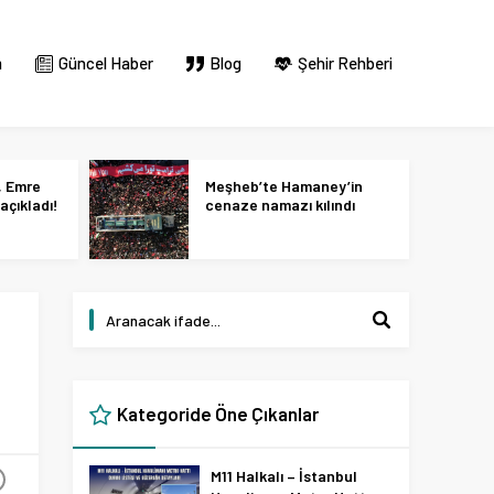
m
Güncel Haber
Blog
Şehir Rehberi
, Emre
Meşheb’te Hamaney’in
açıkladı!
cenaze namazı kılındı
Kategoride Öne Çıkanlar
M11 Halkalı – İstanbul
+