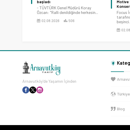
başladı
Motive
Konserl
- TÜVTÜRK Genel Müdürü Koray
Özcan: "Ralli denildiğinde herkesin...
Focus İ
tarafın
02.08.2026
506
beşinci..
02.0
Kateg
Arnavu
Arnavutköy'de Yaşamın İçinden
Türkiy
Blog