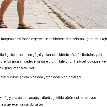
e karşımızdaki insanın gerçekte ne hissettiğini anlamak çoğumuz içi
ileri geliştirmenin en güçlü yollarından birinin sözsüz iletişim, yani
 göre, bir insanın sadece yürüme biçimi bile onun fiziksel, duygusal ve
 kişisel imza bırakıyor.
Roy, yürüme şeklinin altında yatan nedenleri paylaştı.
ı çökmüş ya da çenesi aşağıya dönük şekilde yürümesi neredeyse
lmesi gereken unsur duruştur: