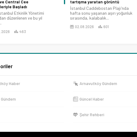
 ve Central Cee
tartışma yaratan görüntü
eriyle Başladı
İstanbul Caddebostan Plajı'nda
stanbul Etkinlik Yönetimi
hafta sonu yaşanan aşırı yoğunluk
dan düzenlenen ve bu yıl
sırasında, kalabalık...
.
02.08.2026
601
8.2026
463
oriler
tköy Haber
Arnavutköy Gündem
e Gündem
Güncel Haber
Şehir Rehberi