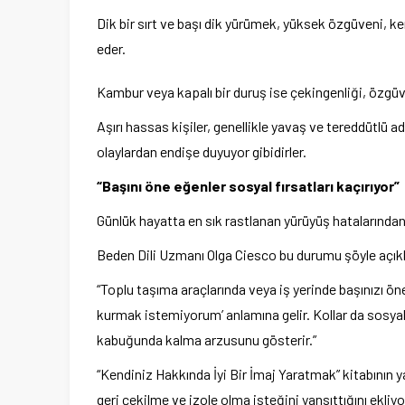
Dik bir sırt ve başı dik yürümek, yüksek özgüveni, k
eder.
Kambur veya kapalı bir duruş ise çekingenliği, özgüven
Aşırı hassas kişiler, genellikle yavaş ve tereddütlü 
olaylardan endişe duyuyor gibidirler.
“Başını öne eğenler sosyal fırsatları kaçırıyor”
Günlük hayatta en sık rastlanan yürüyüş hatalarında
Beden Dili Uzmanı Olga Ciesco bu durumu şöyle açıkl
“Toplu taşıma araçlarında veya iş yerinde başınızı ö
kurmak istemiyorum’ anlamına gelir. Kollar da sosyal 
kabuğunda kalma arzusunu gösterir.”
“Kendiniz Hakkında İyi Bir İmaj Yaratmak” kitabının 
geri çekilme ve izole olma isteğini yansıttığını ekliyo