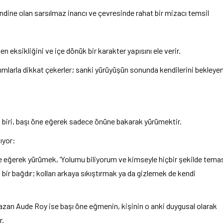
endine olan sarsılmaz inancı ve çevresinde rahat bir mizacı temsil
 eksikliğini ve içe dönük bir karakter yapısını ele verir.
adımlarla dikkat çekerler; sanki yürüyüşün sonunda kendilerini bekleye
n biri, başı öne eğerek sadece önüne bakarak yürümektir.
ıyor:
ne eğerek yürümek, ‘Yolumu biliyorum ve kimseyle hiçbir şekilde tema
bir bağdır; kolları arkaya sıkıştırmak ya da gizlemek de kendi
yazarı Aude Roy ise başı öne eğmenin, kişinin o anki duygusal olarak
r.