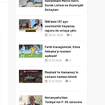
Havalimanı Metro Hattı
Durak Listesi ve Güzergâh
Detayları
19.06.2026
0
İBB’deki 137 ayrı
usulsüzlük Sayıştay
raporu ile ortaya çıktı
08.04.2025
0
Fatih Karagümrük, Emre
Akbaba’yı resmen
açıkladı!
10.07.2026
0
Meşheb’te Hamaney’in
cenaze namazı kılındı
10.07.2026
0
Netanyahu’dan
Türkiye’nin F-35 sürecine