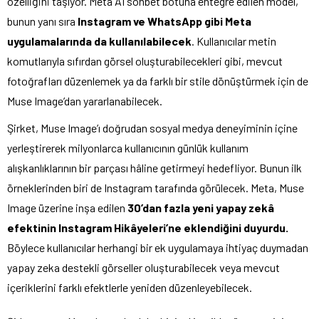
özelliğini taşıyor. Meta AI sohbet botuna entegre edilen model,
bunun yanı sıra
Instagram ve WhatsApp gibi Meta
uygulamalarında da kullanılabilecek
. Kullanıcılar metin
komutlarıyla sıfırdan görsel oluşturabilecekleri gibi, mevcut
fotoğrafları düzenlemek ya da farklı bir stile dönüştürmek için de
Muse Image’dan yararlanabilecek.
Şirket, Muse Image’ı doğrudan sosyal medya deneyiminin içine
yerleştirerek milyonlarca kullanıcının günlük kullanım
alışkanlıklarının bir parçası hâline getirmeyi hedefliyor. Bunun ilk
örneklerinden biri de Instagram tarafında görülecek. Meta, Muse
Image üzerine inşa edilen
30’dan fazla yeni yapay zekâ
efektinin Instagram Hikâyeleri’ne eklendiğini duyurdu.
Böylece kullanıcılar herhangi bir ek uygulamaya ihtiyaç duymadan
yapay zeka destekli görseller oluşturabilecek veya mevcut
içeriklerini farklı efektlerle yeniden düzenleyebilecek.