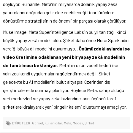
söylüyor. Bu hamle, Meta’nın milyarlarca dolarlık yapay zekâ
yatırımlarını doğrudan gelir elde edebileceği ticari ürünlere
dönüştürme stratejisinin de önemli bir parçası olarak görülüyor.
Muse Image, Meta Superintelligence Labs’ın bu yıl tanıttığı ikinci
büyük yapay zekâ modeli oldu. Şirket daha önce Muse Spark adını
verdiği büyük dil modelini duyurmuştu.
Önümüzdeki aylarda ise
video üretimine odaklanan yeni bir yapay zekâ modelinin
de tanıtılması bekleniyor
. Meta’nın uzun vadeli hedefi ise
yalnızca kendi uygulamalarını güçlendirmek değil. Şirket,
gelecekte bu AI modellerini bulut altyapısı üzerinden dış
geliştiricilere de sunmayı planlıyor. Böylece Meta, sahip olduğu
veri merkezleri ve yapay zeka hızlandırıcılarını üçüncü taraf
şirketlere kiralayarak yeni bir gelir kalemi oluşturmayı amaçlıyor.
ETİKETLER:
Görsel
,
Kullanıcılar
,
Meta
,
Modeli
,
Şirket