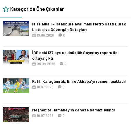
Kategoride Öne Çıkanlar
M11 Halkalı – İstanbul Havalimanı Metro Hattı Durak
Listesi ve Güzergâh Detayları
19.06.2026
0
İBB’deki 137 ayrı usulsüzlük Sayıştay raporu ile
ortaya çıktı
08.04.2025
0
Fatih Karagümrük, Emre Akbaba’yı resmen açıkladı!
10.07.2026
0
Meşheb’te Hamaney’in cenaze namazı kılındı
10.07.2026
0