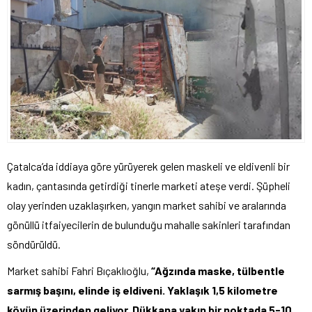
Çatalca’da iddiaya göre yürüyerek gelen maskeli ve eldivenli bir
kadın, çantasında getirdiği tinerle marketi ateşe verdi. Şüpheli
olay yerinden uzaklaşırken, yangın market sahibi ve aralarında
gönüllü itfaiyecilerin de bulunduğu mahalle sakinleri tarafından
söndürüldü.
Market sahibi Fahri Bıçaklıoğlu,
“Ağzında maske, tülbentle
sarmış başını, elinde iş eldiveni. Yaklaşık 1,5 kilometre
köyün üzerinden geliyor. Dükkana yakın bir noktada 5-10