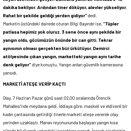
dakika bekliyor. Ardından tiner döküyor, alevler yükseliyor.
Rahat bir şekilde geldiği yerden gidiyor”
dedi.
Marketin üstündeki dairede oturan Bilgi Bayındır ise,
“Tüpler
patlasa hepimiz yok oluruz. 3 sene önce aynı şekilde bir
yangın oldu, gözümüzün önünde bir can gitti. Tekrar
aynısının olması gerçekten bizi ürkütüyor. Demirci
atölyesinde çıkan yangın, marketteki yangın aynı tarihe
denk geliyor”
diye konuştu. Yangın anları güvenlik kamerasına
yansıdı.
MARKETİ ATEŞE VERİP KAÇTI
Olay, 7 Haziran Pazar günü saat 02.00 sıralarında Örencik
Mahallesi’nde meydana geldi. İddiaya göre, maskeli ve eldivenli bir
kadın çantasında getirdiği tinerle marketi ateşe vererek olay
yerinden uzaklaştı. Manav reyonununda başlayan yangın kısa
sürede büyüyerek yakındaki içeceklere sıçradı. İçecek şişelerinin