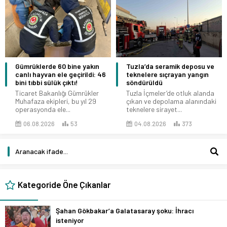
Gümrüklerde 60 bine yakın
Tuzla’da seramik deposu ve
canlı hayvan ele geçirildi: 46
teknelere sıçrayan yangın
bini tıbbi sülük çıktı!
söndürüldü
Ticaret Bakanlığı Gümrükler
Tuzla İçmeler’de otluk alanda
Muhafaza ekipleri, bu yıl 29
çıkan ve depolama alanındaki
operasyonda ele...
teknelere sirayet...
06.08.2026
53
04.08.2026
373
Kategoride Öne Çıkanlar
Şahan Gökbakar’a Galatasaray şoku: İhracı
isteniyor