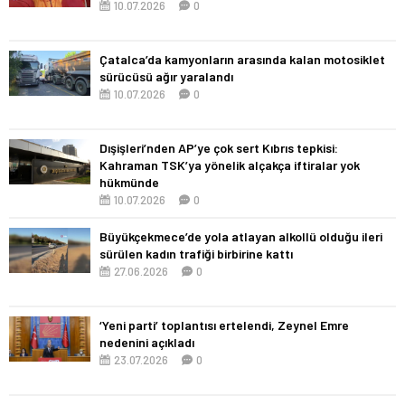
10.07.2026
0
Çatalca’da kamyonların arasında kalan motosiklet
sürücüsü ağır yaralandı
10.07.2026
0
Dışişleri’nden AP’ye çok sert Kıbrıs tepkisi:
Kahraman TSK’ya yönelik alçakça iftiralar yok
hükmünde
10.07.2026
0
Büyükçekmece’de yola atlayan alkollü olduğu ileri
sürülen kadın trafiği birbirine kattı
27.06.2026
0
‘Yeni parti’ toplantısı ertelendi, Zeynel Emre
nedenini açıkladı
23.07.2026
0