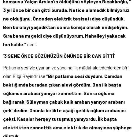
komşusu Yalçın Arslan’ın öldüğünü söyleyen Bıçaklıoğlu, ”
3 yıl önce bir can gitti burada. Netice alamadık bilmiyoruz
ne olduğunu. Önceden elektrik tesisatı diye düşündük.
Ben bu olayı yaşadıktan sonra komşu olarak endişeliyim.
Sıra bana mı geldi diye düşünüyorum. Mahalleyi yakacak
herhalde.”
dedi.
‘3 SENE ÖNCE GÖZÜMÜZÜN ÖNÜNDE BİR CAN GİTTİ’
Patlama sesiyle uyanan ve yangına ilk müdahale edenlerden biri
olan Bilgi Bayındır ise
“Bir patlama sesi duydum. Camdan
baktığımda buradan çıkan alevi gördüm. Ben ilk başta
oğlumun arabası yanıyor zannettim. Sonra oğluma
bağırarak ‘Süleyman çabuk kalk araban yanıyor arabanı
çek’ dedim. Onunla birlikte aşağı geldik oğlum arabasını
çekti. Kasalar herşey tutuşmuş yanıyordu. İlk başta
elektrikten zannettik ama elektrik de olmayınca şüpheye
düştük.