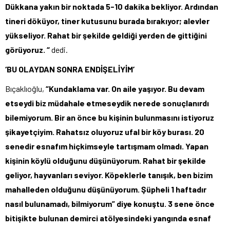
Dükkana yakın bir noktada 5-10 dakika bekliyor. Ardından
tineri döküyor, tiner kutusunu burada bırakıyor; alevler
yükseliyor. Rahat bir şekilde geldiği yerden de gittiğini
görüyoruz. “
dedi.
‘BU OLAYDAN SONRA ENDİŞELİYİM’
Bıçaklıoğlu,
“Kundaklama var. On aile yaşıyor. Bu devam
etseydi biz müdahale etmeseydik nerede sonuçlanırdı
bilemiyorum. Bir an önce bu kişinin bulunmasını istiyoruz
şikayetçiyim. Rahatsız oluyoruz ufal bir köy burası. 20
senedir esnafım hiçkimseyle tartışmam olmadı. Yapan
kişinin köylü olduğunu düşünüyorum. Rahat bir şekilde
geliyor, hayvanları seviyor. Köpeklerle tanışık, ben bizim
mahalleden olduğunu düşünüyorum. Şüpheli 1 haftadır
nasıl bulunamadı, bilmiyorum” diye konuştu. 3 sene önce
bitişikte bulunan demirci atölyesindeki yangında esnaf