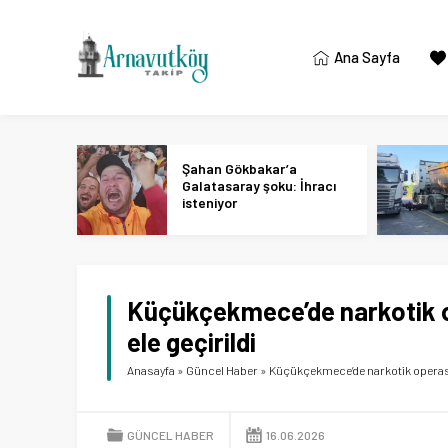
Ana Sayfa
Şahan Gökbakar’a
Galatasaray şoku: İhracı
isteniyor
Küçükçekmece’de narkotik o
ele geçirildi
Anasayfa
»
Güncel Haber
»
Küçükçekmece’de narkotik operasyo
GÜNCEL HABER
16.06.2026