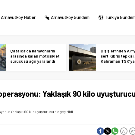
Arnavutköy Haber
Arnavutköy Gündem
Türkiye Günde
Çatalca’da kamyonların
Dışişleri’nden AP’
arasında kalan motosiklet
sert Kıbrıs tepkisi:
sürücüsü ağır yaralandı
Kahraman TSK’ya 
alçakça iftiralar y
hükmünde
perasyonu: Yaklaşık 90 kilo uyuşturuc
nu: Yaklaşık 90 kilo uyuşturucu ele geçirildi
A
A
-