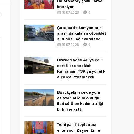
Galatasaray şoku: İhracı
isteniyor
10.07.2026
0
n
Çatalca’da kamyonların
arasında kalan motosiklet
sürücüsü ağır yaralandı
10.07.2026
0
Dışişleri’nden AP’ye çok
sert Kıbrıs tepkisi:
Kahraman TSK’ya yönelik
alçakça iftiralar yok
hükmünde
10.07.2026
0
Büyükçekmece’de yola
atlayan alkollü olduğu
ileri sürülen kadın trafiği
birbirine kattı
27.06.2026
0
‘Yeni parti’ toplantısı
ertelendi, Zeynel Emre