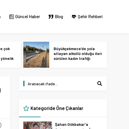
m
Güncel Haber
Blog
Şehir Rehberi
ye çok
Büyükçekmece’de yola
atlayan alkollü olduğu ileri
yönelik
sürülen kadın trafiği
ok
birbirine kattı
u
Kategoride Öne Çıkanlar
Şahan Gökbakar’a
+