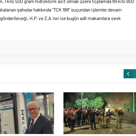
on, 1 kilo 500 gram hidroklorik asit olmak üzere toplamda 89 kilo 900
 yakalanan şahıslar hakkında “TCK 188” suçundan işlemler devam
gönderileceği, H.P. ve Z.A.’nın ise bugün adli makamlara sevk