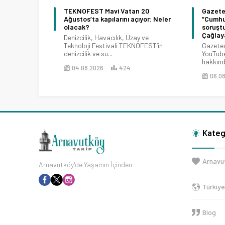
i Vatan 20
Gazeteci Ertuğrul Özkök,
arını açıyor: Neler
“Cumhurbaşkanı’na hakaret”
soruşturmasında ifade vermek için
Çağlayan Adliyesi’nde
ılık, Uzay ve
ali TEKNOFEST’in
Gazeteci Ertuğrul Özkök, katıldığı bir
YouTube yayınındaki sözleri nedeniyle
hakkında...
424
06.08.2026
178
Kateg
Arnavu
Arnavutköy'de Yaşamın İçinden
Türkiy
Blog