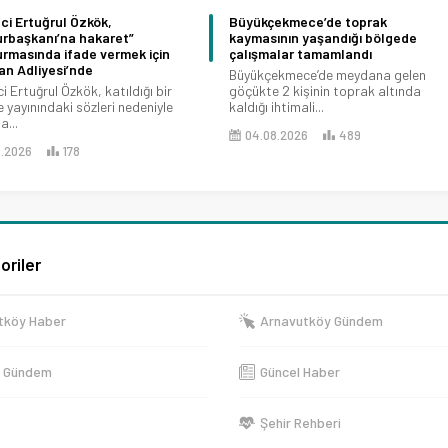
Büyükçekmece’de toprak
Tuzla’da seramik deposu v
kaymasının yaşandığı bölgede
teknelere sıçrayan yangın
çalışmalar tamamlandı
söndürüldü
Büyükçekmece’de meydana gelen
Tuzla İçmeler’de otluk aland
göçükte 2 kişinin toprak altında
ve depolama alanındaki tekn
kaldığı ihtimali...
sirayet...
04.08.2026
489
04.08.2026
492
oriler
tköy Haber
Arnavutköy Gündem
e Gündem
Güncel Haber
Şehir Rehberi