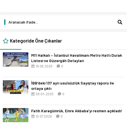
Kategoride Öne Çıkanlar
M11 Halkalı – İstanbul Havalimanı Metro Hattı Durak
Listesi ve Güzergâh Detayları
19.06.2026
0
İBB’deki 137 ayrı usulsüzlük Sayıştay raporu ile
ortaya çıktı
08.04.2025
0
Fatih Karagümrük, Emre Akbaba’yı resmen açıkladı!
10.07.2026
0