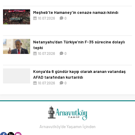
Meşheb’te Hamaney’in cenaze namazı kılındı
10.07.2026
0
Netanyahu’dan Türkiye’nin F-35 sürecine dolaylı
tepki
10.07.2026
0
Konya’da 6 gündür kayıp olarak aranan vatandaş
AFAD tarafından kurtarıldı
10.07.2026
0
Arnavutköy'de Yaşamın İçinden