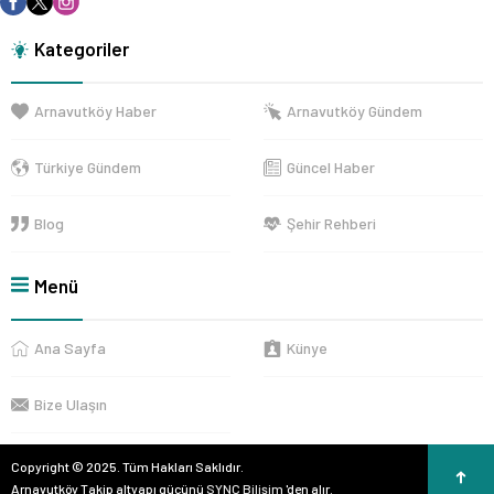
Kategoriler
Arnavutköy Haber
Arnavutköy Gündem
Türkiye Gündem
Güncel Haber
Blog
Şehir Rehberi
Menü
Ana Sayfa
Künye
Bize Ulaşın
Copyright © 2025. Tüm Hakları Saklıdır.
Arnavutköy Takip altyapı gücünü
SYNC Bilişim
'den alır.