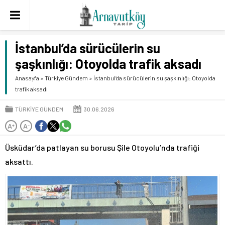
İstanbul’da sürücülerin su
şaşkınlığı: Otoyolda trafik aksadı
Anasayfa
»
Türkiye Gündem
»
İstanbul’da sürücülerin su şaşkınlığı: Otoyolda
trafik aksadı
TÜRKIYE GÜNDEM
30.06.2026
A
A
+
-
Üsküdar’da patlayan su borusu Şile Otoyolu’nda trafiği
aksattı.