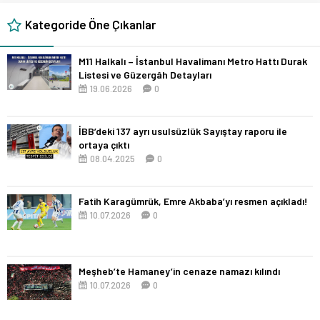
Kategoride Öne Çıkanlar
M11 Halkalı – İstanbul Havalimanı Metro Hattı Durak
Listesi ve Güzergâh Detayları
19.06.2026
0
İBB’deki 137 ayrı usulsüzlük Sayıştay raporu ile
ortaya çıktı
08.04.2025
0
Fatih Karagümrük, Emre Akbaba’yı resmen açıkladı!
10.07.2026
0
Meşheb’te Hamaney’in cenaze namazı kılındı
10.07.2026
0