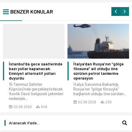
BENZER KONULAR
İstanbul’da gece saatlerinde
İtalya’dan Rusya’nın “gölge
bazı yollar kapanacak:
filosuna” ait olduğu öne
Emniyet alternatif yolları
sürülen petrol tankerine
duyurdu
operasyon
15 Temmuz Şehitler
İtalya Savunma Bakanlığı,
Köprüsü’nde gerçekleştirilecek
Rusya'nın "gölge filosuyla"
‘Asırlık Gece’ belgeseli çekimleri
bağlantılı olduğu öne sürülen...
nedeniyle...
02.08.2026
230
02.08.2026
646