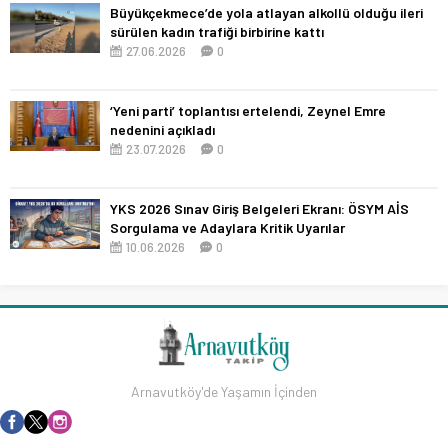
Büyükçekmece’de yola atlayan alkollü olduğu ileri
sürülen kadın trafiği birbirine kattı
27.06.2026
0
‘Yeni parti’ toplantısı ertelendi, Zeynel Emre
nedenini açıkladı
23.07.2026
0
YKS 2026 Sınav Giriş Belgeleri Ekranı: ÖSYM AİS
Sorgulama ve Adaylara Kritik Uyarılar
10.06.2026
0
Arnavutköy'de Yaşamın İçinden