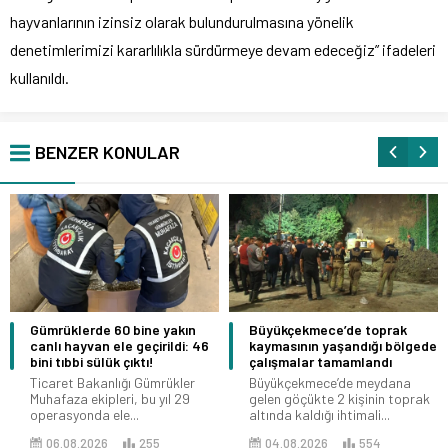
hayvanlarının izinsiz olarak bulundurulmasına yönelik
denetimlerimizi kararlılıkla sürdürmeye devam edeceğiz” ifadeleri
kullanıldı.
BENZER KONULAR
Gümrüklerde 60 bine yakın
Büyükçekmece’de toprak
canlı hayvan ele geçirildi: 46
kaymasının yaşandığı bölgede
bini tıbbi sülük çıktı!
çalışmalar tamamlandı
Ticaret Bakanlığı Gümrükler
Büyükçekmece’de meydana
Muhafaza ekipleri, bu yıl 29
gelen göçükte 2 kişinin toprak
operasyonda ele...
altında kaldığı ihtimali...
06.08.2026
255
04.08.2026
554