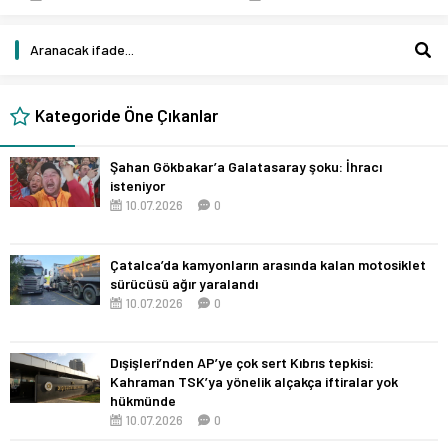
Kategoride Öne Çıkanlar
Şahan Gökbakar’a Galatasaray şoku: İhracı
isteniyor
10.07.2026
0
Çatalca’da kamyonların arasında kalan motosiklet
sürücüsü ağır yaralandı
10.07.2026
0
Dışişleri’nden AP’ye çok sert Kıbrıs tepkisi:
Kahraman TSK’ya yönelik alçakça iftiralar yok
hükmünde
10.07.2026
0