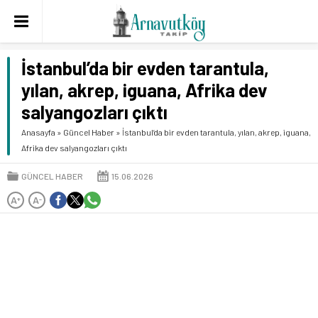
İstanbul’da bir evden tarantula,
yılan, akrep, iguana, Afrika dev
salyangozları çıktı
Anasayfa
»
Güncel Haber
»
İstanbul’da bir evden tarantula, yılan, akrep, iguana,
Afrika dev salyangozları çıktı
GÜNCEL HABER
15.06.2026
A
A
+
-