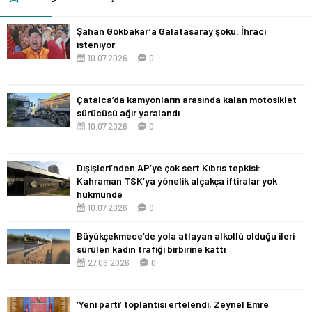
Şahan Gökbakar’a Galatasaray şoku: İhracı
isteniyor
10.07.2026
0
Çatalca’da kamyonların arasında kalan motosiklet
sürücüsü ağır yaralandı
10.07.2026
0
Dışişleri’nden AP’ye çok sert Kıbrıs tepkisi:
Kahraman TSK’ya yönelik alçakça iftiralar yok
hükmünde
10.07.2026
0
Büyükçekmece’de yola atlayan alkollü olduğu ileri
sürülen kadın trafiği birbirine kattı
27.06.2026
0
‘Yeni parti’ toplantısı ertelendi, Zeynel Emre