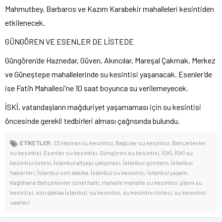
Mahmutbey, Barbaros ve Kazım Karabekir mahalleleri kesintiden
etkilenecek.
GÜNGÖREN VE ESENLER DE LİSTEDE
Güngören’de Haznedar, Güven, Akıncılar, Mareşal Çakmak, Merkez
ve Güneştepe mahallelerinde su kesintisi yaşanacak. Esenler’de
ise Fatih Mahallesi’ne 10 saat boyunca su verilemeyecek.
İSKİ, vatandaşların mağduriyet yaşamaması için su kesintisi
öncesinde gerekli tedbirleri alması çağrısında bulundu.
ETİKETLER:
23 Haziran su kesintisi
,
Bağcılar su kesintisi
,
Bahçelievler
su kesintisi
,
Esenler su kesintisi
,
Güngören su kesintisi
,
İSKİ
,
İSKİ su
kesintisi listesi
,
İstanbul altyapı çalışması
,
İstanbul gündem
,
İstanbul
haberleri
,
İstanbul son dakika
,
İstanbul su kesintisi
,
İstanbul yaşam
,
Kağıthane Bahçelievler tünel hattı
,
mahalle mahalle su kesintisi
,
planlı su
kesintisi
,
son dakika İstanbul
,
su kesintisi
,
su kesintisi listesi
,
su kesintisi
saatleri