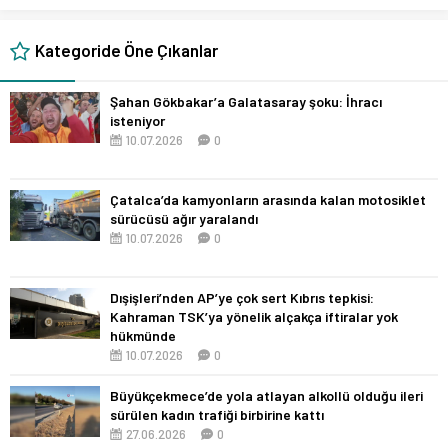
Kategoride Öne Çıkanlar
Şahan Gökbakar’a Galatasaray şoku: İhracı
isteniyor
10.07.2026
0
Çatalca’da kamyonların arasında kalan motosiklet
sürücüsü ağır yaralandı
10.07.2026
0
Dışişleri’nden AP’ye çok sert Kıbrıs tepkisi:
Kahraman TSK’ya yönelik alçakça iftiralar yok
hükmünde
10.07.2026
0
Büyükçekmece’de yola atlayan alkollü olduğu ileri
sürülen kadın trafiği birbirine kattı
27.06.2026
0