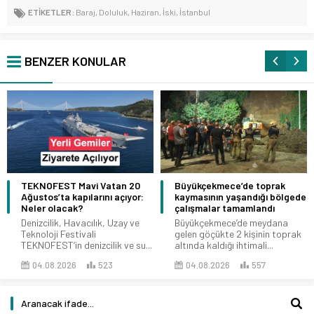
ETİKETLER:
Baraj
,
Doluluk
,
Haziran
,
İski
,
İstanbul
BENZER KONULAR
TEKNOFEST Mavi Vatan 20
Büyükçekmece’de toprak
Ağustos’ta kapılarını açıyor:
kaymasının yaşandığı bölgede
Neler olacak?
çalışmalar tamamlandı
Denizcilik, Havacılık, Uzay ve
Büyükçekmece’de meydana
Teknoloji Festivali
gelen göçükte 2 kişinin toprak
TEKNOFEST’in denizcilik ve su...
altında kaldığı ihtimali...
04.08.2026
523
04.08.2026
557