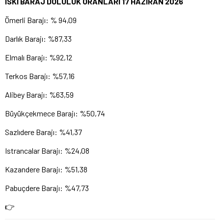
İSKİ BARAJ DOLULUK ORANLARI 17 HAZİRAN 2026
Ömerli Barajı: % 94,09
Darlık Barajı: %87,33
Elmalı Barajı: %92,12
Terkos Barajı: %57,16
Alibey Barajı: %63,59
Büyükçekmece Barajı: %50,74
Sazlıdere Barajı: %41,37
Istrancalar Barajı: %24,08
Kazandere Barajı: %51,38
Pabuçdere Barajı: %47,73
👉