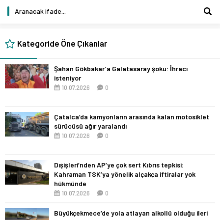
Kategoride Öne Çıkanlar
Şahan Gökbakar’a Galatasaray şoku: İhracı
isteniyor
10.07.2026
0
Çatalca’da kamyonların arasında kalan motosiklet
sürücüsü ağır yaralandı
10.07.2026
0
Dışişleri’nden AP’ye çok sert Kıbrıs tepkisi:
Kahraman TSK’ya yönelik alçakça iftiralar yok
hükmünde
10.07.2026
0
Büyükçekmece’de yola atlayan alkollü olduğu ileri