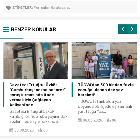
ETİKETLER:
Formalar
,
Galatasaray
BENZER KONULAR
Gazeteci Ertuğrul Özkök,
TÜGVA’dan 500 binden fazla
“Cumhurbaşkanı’na hakaret”
çocuğa ulaşan dev yaz
soruşturmasında ifade
hareketi!
vermek için Çağlayan
TÜGVA, İstanbul’da yaz
Adliyesi’nde
boyunca 39 ilçede eş zamanlı
Gazeteci Ertuğrul Özkök,
yürüttüğü Yaz...
katıldığı bir YouTube yayınındaki
06.08.2026
86
sözleri nedeniyle hakkında...
06.08.2026
83