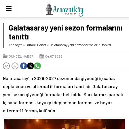
Galatasaray yeni sezon formalarını
tanıttı
Anasayfa
»
Güncel Haber
»
Galatasaray yeni sezon formalarını tanıttı
GÜNCEL HABER
04.07.2026
A
A
+
-
Galatasaray’ın 2026-2027 sezonunda giyeceği iç saha,
deplasman ve alternatif formaları tanıtıldı. Galatasaray
yeni sezon giyeceği formalar belli oldu. Sarı-kırmızı parçalı
iç saha forması, koyu gri deplasman forması ve beyaz
alternatif forma, kulübün …