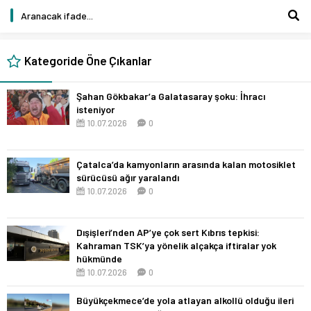
Kategoride Öne Çıkanlar
Şahan Gökbakar’a Galatasaray şoku: İhracı
isteniyor
10.07.2026
0
Çatalca’da kamyonların arasında kalan motosiklet
sürücüsü ağır yaralandı
10.07.2026
0
Dışişleri’nden AP’ye çok sert Kıbrıs tepkisi:
Kahraman TSK’ya yönelik alçakça iftiralar yok
hükmünde
10.07.2026
0
Büyükçekmece’de yola atlayan alkollü olduğu ileri