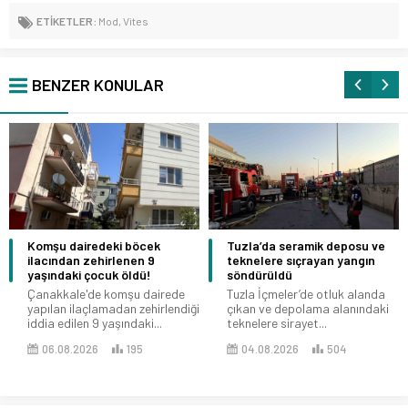
ETİKETLER:
Mod
,
Vites
BENZER KONULAR
Komşu dairedeki böcek
Tuzla’da seramik deposu ve
ilacından zehirlenen 9
teknelere sıçrayan yangın
yaşındaki çocuk öldü!
söndürüldü
Çanakkale'de komşu dairede
Tuzla İçmeler’de otluk alanda
yapılan ilaçlamadan zehirlendiği
çıkan ve depolama alanındaki
iddia edilen 9 yaşındaki...
teknelere sirayet...
06.08.2026
195
04.08.2026
504