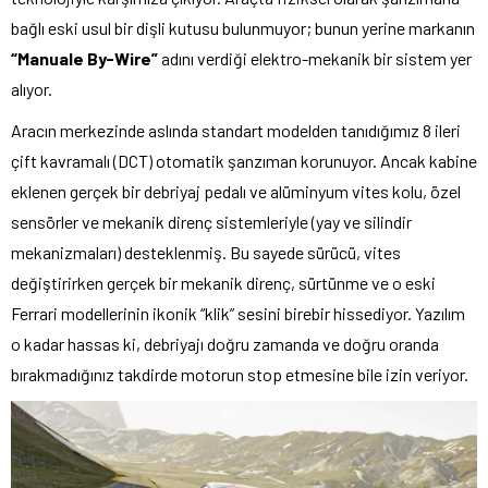
bağlı eski usul bir dişli kutusu bulunmuyor; bunun yerine markanın
“Manuale By-Wire”
adını verdiği elektro-mekanik bir sistem yer
alıyor.
Aracın merkezinde aslında standart modelden tanıdığımız 8 ileri
çift kavramalı (DCT) otomatik şanzıman korunuyor. Ancak kabine
eklenen gerçek bir debriyaj pedalı ve alüminyum vites kolu, özel
sensörler ve mekanik direnç sistemleriyle (yay ve silindir
mekanizmaları) desteklenmiş. Bu sayede sürücü, vites
değiştirirken gerçek bir mekanik direnç, sürtünme ve o eski
Ferrari modellerinin ikonik “klik” sesini birebir hissediyor. Yazılım
o kadar hassas ki, debriyajı doğru zamanda ve doğru oranda
bırakmadığınız takdirde motorun stop etmesine bile izin veriyor.