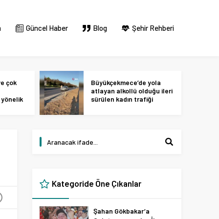
m
Güncel Haber
Blog
Şehir Rehberi
ye çok
Büyükçekmece’de yola
atlayan alkollü olduğu ileri
yönelik
sürülen kadın trafiği
ok
birbirine kattı
Kategoride Öne Çıkanlar
+
Şahan Gökbakar’a