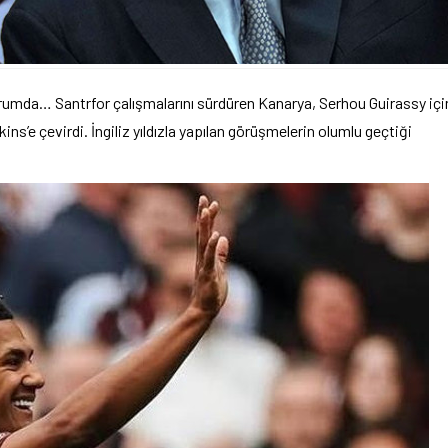
rumda… Santrfor çalışmalarını sürdüren Kanarya, Serhou Guirassy içi
ins’e çevirdi. İngiliz yıldızla yapılan görüşmelerin olumlu geçtiği