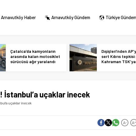
Arnavutköy Haber
Arnavutköy Gündem
Türkiye Günde
Çatalca’da kamyonların
Dışişleri’nden AP’
arasında kalan motosiklet
sert Kıbrıs tepkisi:
sürücüsü ağır yaralandı
Kahraman TSK’ya 
alçakça iftiralar y
hükmünde
İstanbul’a uçaklar inecek
bul’a uçaklar inecek
A
A
-