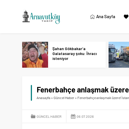
Ana Sayfa
Şahan Gökbakar’a
Galatasaray şoku: İhracı
isteniyor
Fenerbahçe anlaşmak üzere! 
Anasayfa
»
Güncel Haber
»
Fenerbahçe anlaşmak üzere! İstan
GÜNCEL HABER
06.07.2026