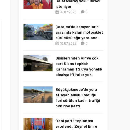
Galatasaray şoku: İhracı
isteniyor
10.07.2026
0
Çatalca’da kamyonların
arasında kalan motosiklet
sürücüsü ağır yaralandı
10.07.2026
0
Dışişleri’nden AP’ye çok
sert Kıbrıs tepkisi:
Kahraman TSK’ya yönelik
alçakça iftiralar yok
hükmünde
10.07.2026
0
Büyükçekmece’de yola
atlayan alkollü olduğu
ileri sürülen kadın trafiği
birbirine kattı
27.06.2026
0
‘Yeni parti’ toplantısı
ertelendi, Zeynel Emre