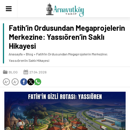
Fatih’in Ordusundan Megaprojelerin
Merkezine: Yassıören’in Saklı
Hikayesi
Anasayfa
»
Blog
»
Fatih’in Ordusundan Megaprojelerin Merkezine:
Yassıören’in Saklı Hikayesi
BLOG
27.04.2026
A
A
+
-