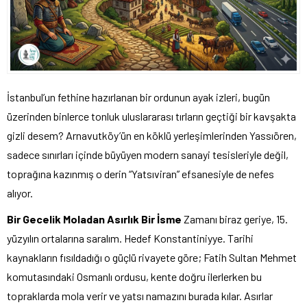
İstanbul’un fethine hazırlanan bir ordunun ayak izleri, bugün
üzerinden binlerce tonluk uluslararası tırların geçtiği bir kavşakta
gizli desem? Arnavutköy’ün en köklü yerleşimlerinden Yassıören,
sadece sınırları içinde büyüyen modern sanayi tesisleriyle değil,
toprağına kazınmış o derin “Yatsıviran” efsanesiyle de nefes
alıyor.
Bir Gecelik Moladan Asırlık Bir İsme
Zamanı biraz geriye, 15.
yüzyılın ortalarına saralım. Hedef Konstantiniyye. Tarihi
kaynakların fısıldadığı o güçlü rivayete göre; Fatih Sultan Mehmet
komutasındaki Osmanlı ordusu, kente doğru ilerlerken bu
topraklarda mola verir ve yatsı namazını burada kılar. Asırlar