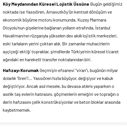
Köy Meydanından Küresel Lojistik Üssüne
Bugün geldiğimiz
noktada ise Yassıören, Arnavutköy’ün kentsel dönüşüm ve
ekonomik büyüme motoru konumunda. Kuzey Marmara
Otoyolu’nun gişelerine bağlanan yolların etrafında, İstanbul
Havalimanı’nın rüzgarıyla yükselen dev akıllı lojistik merkezleri,
eski tarlaların yerini çoktan aldı. Bir zamanlar muhacirlerin
ayçiçeği ektiği topraklar, şimdilerde Türkiye’nin küresel ticaret
ağındaki en hareketli transfer noktalarından biri.
Hafızayı Korumak
Geçmişin efsanevi “viran”ı, bugünün milyar
dolarlık “ören”i… Yassıören hızla büyüyor, değişiyor ve kabuk
değiştiriyor. Ancak asıl mesele, bu devasa atılımı yaparken o
asırlık taş evlerin hatırasını, göçmenlerin emeğini ve toprağın o
derin hafızasını çelik konstrüksiyonlar ve beton bloklar arasında
kaybetmemek.