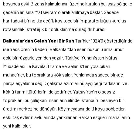
boyunca eski Bizans kalıntılarının üzerine kurulan bu ıssız bölge, o
gecenin anısına “Yatsıviran” olarak anılmaya başlar. Sadece
haritadaki bir nokta değil, koskoca bir imparatorluğun kuruluş
rotasındaki stratejik bir soluklanma durağıdır burası.
Balkanlar’dan Gelen Yeni Bir Ruh
Tarihler 1924’ü gösterdiğinde
ise Yassıören’in kaderi, Balkanlar’dan esen hüzünlü ama umut
dolu bir rüzgarla yeniden yazılır. Türkiye-Yunanistan Nüfus
Mübadelesi ile Kavala, Drama ve Selanik’ten yola çıkan
muhacirler, bu topraklara kök salar. Yanlarında sadece birkaç
parça eşyalarını değil; çalışma azimlerini, ayçiçeği tarlalarını ve
köklü tarım kültürlerini de getirirler. Yatsıviran’ın o sessiz
toprakları, bu çalışkan insanların elinde İstanbul’u besleyen bir
üretim merkezine dönüşür. Köy meydanındaki koyu sohbetler,
eski taş evlerin avlularında yankılanan Balkan ezgileri mahallenin
yeni kalbi olur.