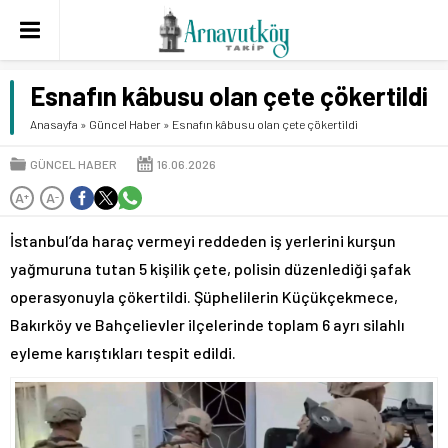
Esnafın kâbusu olan çete çökertildi
Anasayfa
»
Güncel Haber
»
Esnafın kâbusu olan çete çökertildi
GÜNCEL HABER
16.06.2026
A
A
+
-
İstanbul’da haraç vermeyi reddeden iş yerlerini kurşun
yağmuruna tutan 5 kişilik çete, polisin düzenlediği şafak
operasyonuyla çökertildi. Şüphelilerin Küçükçekmece,
Bakırköy ve Bahçelievler ilçelerinde toplam 6 ayrı silahlı
eyleme karıştıkları tespit edildi.