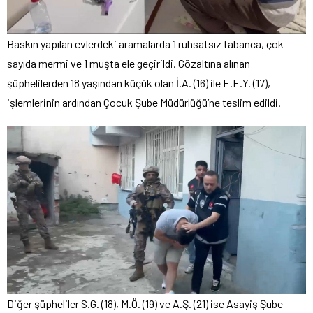
Baskın yapılan evlerdeki aramalarda 1 ruhsatsız tabanca, çok
sayıda mermi ve 1 muşta ele geçirildi. Gözaltına alınan
şüphelilerden 18 yaşından küçük olan İ.A. (16) ile E.E.Y. (17),
işlemlerinin ardından Çocuk Şube Müdürlüğü’ne teslim edildi.
Diğer şüpheliler S.G. (18), M.Ö. (19) ve A.Ş. (21) ise Asayiş Şube