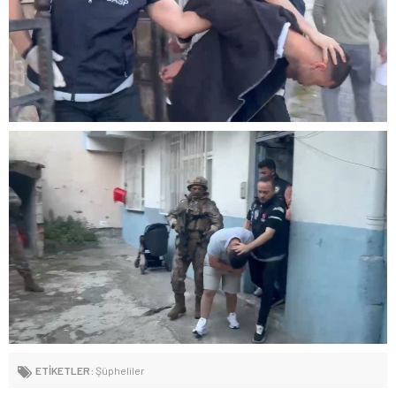
ETİKETLER:
Şüpheliler