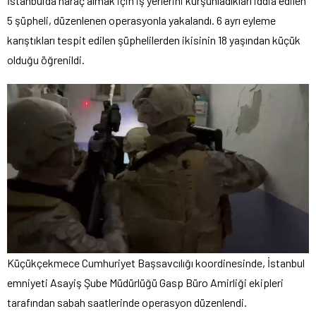
İstanbul’da haraç almak için iş yerlerini kurşunladıkları iddia edilen
5 şüpheli, düzenlenen operasyonla yakalandı. 6 ayrı eyleme
karıştıkları tespit edilen şüphelilerden ikisinin 18 yaşından küçük
olduğu öğrenildi.
Küçükçekmece Cumhuriyet Başsavcılığı koordinesinde, İstanbul
emniyeti Asayiş Şube Müdürlüğü Gasp Büro Amirliği ekipleri
tarafından sabah saatlerinde operasyon düzenlendi.