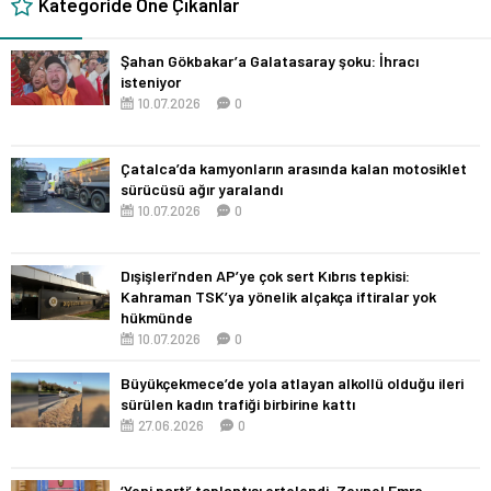
Kategoride Öne Çıkanlar
Şahan Gökbakar’a Galatasaray şoku: İhracı
isteniyor
10.07.2026
0
Çatalca’da kamyonların arasında kalan motosiklet
sürücüsü ağır yaralandı
10.07.2026
0
Dışişleri’nden AP’ye çok sert Kıbrıs tepkisi:
Kahraman TSK’ya yönelik alçakça iftiralar yok
hükmünde
10.07.2026
0
Büyükçekmece’de yola atlayan alkollü olduğu ileri
sürülen kadın trafiği birbirine kattı
27.06.2026
0
‘Yeni parti’ toplantısı ertelendi, Zeynel Emre