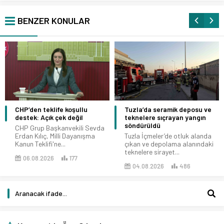
BENZER KONULAR
CHP’den teklife koşullu
Tuzla’da seramik deposu ve
destek: Açık çek değil
teknelere sıçrayan yangın
söndürüldü
CHP Grup Başkanvekili Sevda
Erdan Kılıç, Milli Dayanışma
Tuzla İçmeler’de otluk alanda
Kanun Teklifi'ne...
çıkan ve depolama alanındaki
teknelere sirayet...
06.08.2026
177
04.08.2026
486