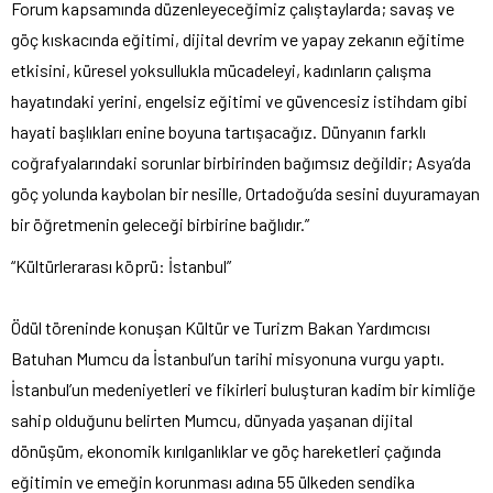
Forum kapsamında düzenleyeceğimiz çalıştaylarda; savaş ve
göç kıskacında eğitimi, dijital devrim ve yapay zekanın eğitime
etkisini, küresel yoksullukla mücadeleyi, kadınların çalışma
hayatındaki yerini, engelsiz eğitimi ve güvencesiz istihdam gibi
hayati başlıkları enine boyuna tartışacağız. Dünyanın farklı
coğrafyalarındaki sorunlar birbirinden bağımsız değildir; Asya’da
göç yolunda kaybolan bir nesille, Ortadoğu’da sesini duyuramayan
bir öğretmenin geleceği birbirine bağlıdır.”
“Kültürlerarası köprü: İstanbul”
Ödül töreninde konuşan Kültür ve Turizm Bakan Yardımcısı
Batuhan Mumcu da İstanbul’un tarihi misyonuna vurgu yaptı.
İstanbul’un medeniyetleri ve fikirleri buluşturan kadim bir kimliğe
sahip olduğunu belirten Mumcu, dünyada yaşanan dijital
dönüşüm, ekonomik kırılganlıklar ve göç hareketleri çağında
eğitimin ve emeğin korunması adına 55 ülkeden sendika