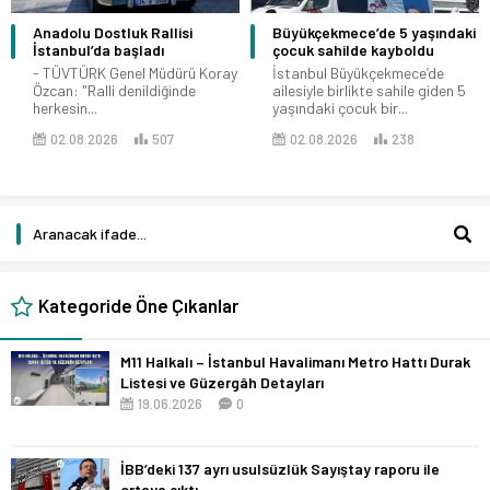
Anadolu Dostluk Rallisi
Büyükçekmece’de 5 yaşındaki
İstanbul’da başladı
çocuk sahilde kayboldu
- TÜVTÜRK Genel Müdürü Koray
İstanbul Büyükçekmece’de
Özcan: "Ralli denildiğinde
ailesiyle birlikte sahile giden 5
herkesin...
yaşındaki çocuk bir...
02.08.2026
507
02.08.2026
238
Kategoride Öne Çıkanlar
M11 Halkalı – İstanbul Havalimanı Metro Hattı Durak
Listesi ve Güzergâh Detayları
19.06.2026
0
İBB’deki 137 ayrı usulsüzlük Sayıştay raporu ile
ortaya çıktı