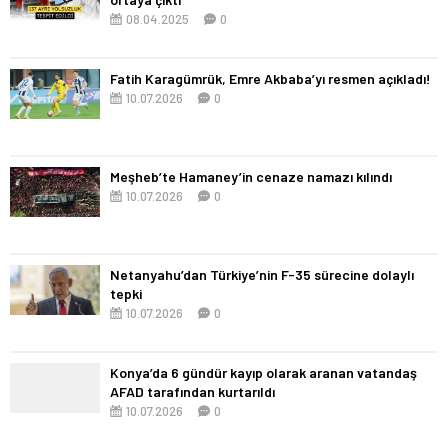
08.04.2025
0
Fatih Karagümrük, Emre Akbaba’yı resmen açıkladı!
10.07.2026
0
Meşheb’te Hamaney’in cenaze namazı kılındı
10.07.2026
0
Netanyahu’dan Türkiye’nin F-35 sürecine dolaylı
tepki
10.07.2026
0
Konya’da 6 gündür kayıp olarak aranan vatandaş
AFAD tarafından kurtarıldı
10.07.2026
0