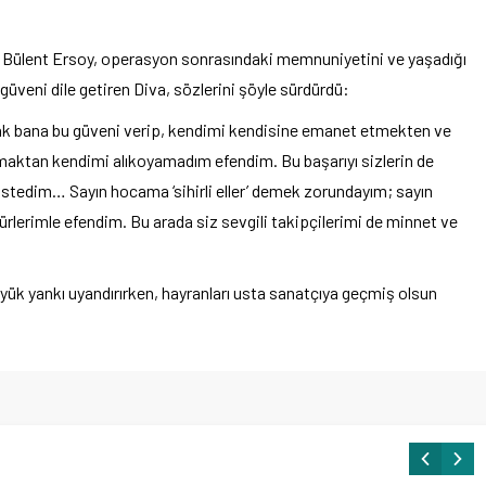
n Bülent Ersoy, operasyon sonrasındaki memnuniyetini ve yaşadığı
güveni dile getiren Diva, sözlerini şöyle sürdürdü:
rak bana bu güveni verip, kendimi kendisine emanet etmekten ve
şmaktan kendimi alıkoyamadım efendim. Bu başarıyı sizlerin de
istedim… Sayın hocama ‘sihirli eller’ demek zorundayım; sayın
lerimle efendim. Bu arada siz sevgili takipçilerimi de minnet ve
yük yankı uyandırırken, hayranları usta sanatçıya geçmiş olsun