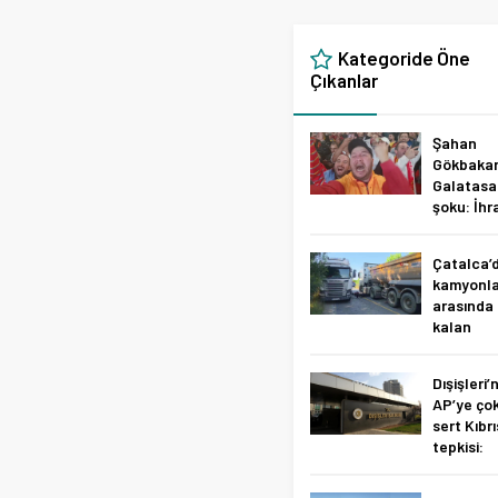
Kategoride Öne
Çıkanlar
Şahan
Gökbakar
Galatasa
şoku: İhr
isteniyor
Çatalca’
10.07.2026
kamyonla
0
arasında
kalan
motosikl
sürücüs
Dışişleri
ağır
AP’ye ço
yaraland
sert Kıbrı
tepkisi:
10.07.2026
Kahrama
0
TSK’ya