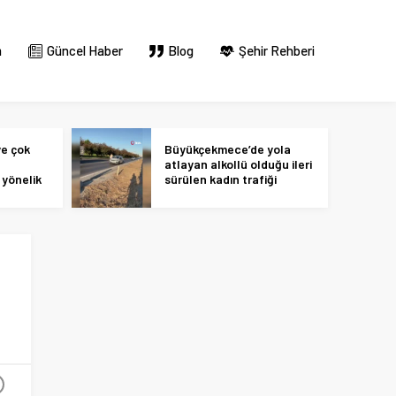
m
Güncel Haber
Blog
Şehir Rehberi
ye çok
Büyükçekmece’de yola
atlayan alkollü olduğu ileri
yönelik
sürülen kadın trafiği
ok
birbirine kattı
+