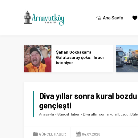
Ana Sayfa
Şahan Gökbakar’a
Galatasaray şoku: İhracı
isteniyor
Diva yıllar sonra kural bozdu
gençleşti
Anasayfa
»
Güncel Haber
»
Diva yıllar sonra kural bozdu: Büle
GÜNCEL HABER
04.07.2026