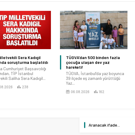
’dan 500 binden fazla
Büyükçekmece’de toprak
a ulaşan dev yaz
kaymasının yaşandığı bölgede
eti!
çalışmalar tamamlandı
, İstanbul’da yaz boyunca
Büyükçekmece’de meydana gelen
çede eş zamanlı yürüttüğü
göçükte 2 kişinin toprak altında
kaldığı ihtimali...
08.2026
162
04.08.2026
465