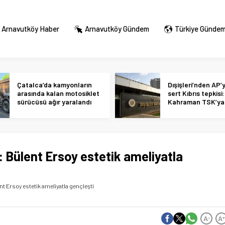
Arnavutköy Haber
Arnavutköy Gündem
Türkiye Günde
Çatalca’da kamyonların
Dışişleri’nden AP’
arasında kalan motosiklet
sert Kıbrıs tepkisi:
sürücüsü ağır yaralandı
Kahraman TSK’ya 
alçakça iftiralar y
hükmünde
: Bülent Ersoy estetik ameliyatla
nt Ersoy estetik ameliyatla gençleşti
A
A
-