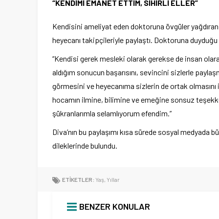
“KENDİMİ EMANET ETTİM, SİHİRLİ ELLER”
Kendisini ameliyat eden doktoruna övgüler yağdıra
heyecanı takipçileriyle paylaştı. Doktoruna duyduğu 
“Kendisi gerek mesleki olarak gerekse de insan ola
aldığım sonucun başarısını, sevincini sizlerle payla
görmesini ve heyecanıma sizlerin de ortak olmasını 
hocamın ilmine, bilimine ve emeğine sonsuz teşekkür
şükranlarımla selamlıyorum efendim.”
Diva’nın bu paylaşımı kısa sürede sosyal medyada bü
dileklerinde bulundu.
ETİKETLER:
Yaş
,
Yıllar
BENZER KONULAR