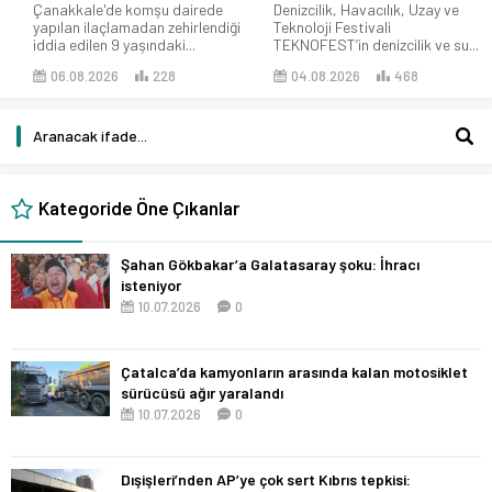
Çanakkale'de komşu dairede
Denizcilik, Havacılık, Uzay ve
yapılan ilaçlamadan zehirlendiği
Teknoloji Festivali
iddia edilen 9 yaşındaki...
TEKNOFEST’in denizcilik ve su...
06.08.2026
228
04.08.2026
468
Kategoride Öne Çıkanlar
Şahan Gökbakar’a Galatasaray şoku: İhracı
isteniyor
10.07.2026
0
Çatalca’da kamyonların arasında kalan motosiklet
sürücüsü ağır yaralandı
10.07.2026
0
Dışişleri’nden AP’ye çok sert Kıbrıs tepkisi: