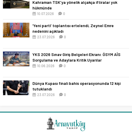
Kahraman TSK’ya yönelik alçakça iftiralar yok
hükmünde
10.07.2026
0
‘Yeni parti’ toplantısı ertelendi, Zeynel Emre
nedenini açıkladı
23.07.2026
0
YKS 2026 Sınav Giriş Belgeleri Ekranı: ÖSYM AİS
Sorgulama ve Adaylara Kritik Uyarılar
10.06.2026
0
Dünya Kupası finali bahis operasyonunda 12 kişi
tutuklandı
23.07.2026
0