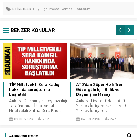
ETİKETLER:
Büyükçekmece
,
Kentsel Dönüşüm
BENZER KONULAR
TİP Milletvekili Sera Kadıgil
ATO’dan Süper Hızlı Tren
hakkında soruşturma
Güzergâhı İçin Birlik ve
başlatıldı
Dayanışma Mesajı
Ankara Cumhuriyet Başsavcılığı
Ankara Ticaret Odası (ATO)
tarafından, TİP İstanbul
Yüksek İstişare Kurulu, ATO
Milletvekili Saliha Sera Kadıgil...
Yüksek İstişare...
02.08.2026
232
04.08.2026
247