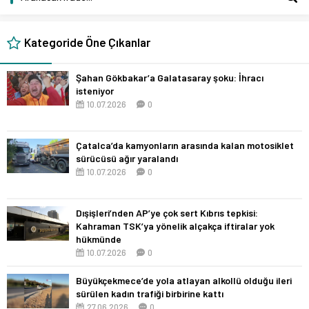
Kategoride Öne Çıkanlar
Şahan Gökbakar’a Galatasaray şoku: İhracı
isteniyor
10.07.2026
0
Çatalca’da kamyonların arasında kalan motosiklet
sürücüsü ağır yaralandı
10.07.2026
0
Dışişleri’nden AP’ye çok sert Kıbrıs tepkisi:
Kahraman TSK’ya yönelik alçakça iftiralar yok
hükmünde
10.07.2026
0
Büyükçekmece’de yola atlayan alkollü olduğu ileri
sürülen kadın trafiği birbirine kattı
27.06.2026
0