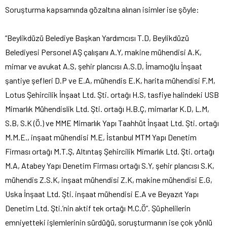
Soruşturma kapsamında gözaltına alınan isimler ise şöyle:
“Beylikdüzü Belediye Başkan Yardımcısı T.D, Beylikdüzü
Belediyesi Personel AŞ çalışanı A.Y, makine mühendisi A.K,
mimar ve avukat A.S, şehir plancısı A.S.D, İmamoğlu İnşaat
şantiye şefleri D.P ve E.A, mühendis E.K, harita mühendisi F.M,
Lotus Şehircilik İnşaat Ltd. Şti. ortağı H.S, tasfiye halindeki USB
Mimarlık Mühendislik Ltd. Şti. ortağı H.B.Ç, mimarlar K.D, L.M,
S.B, S.K (Ö.) ve MME Mimarlık Yapı Taahhüt İnşaat Ltd. Şti. ortağı
M.M.E., inşaat mühendisi M.E, İstanbul MTM Yapı Denetim
Firması ortağı M.T.Ş, Altıntaş Şehircilik Mimarlık Ltd. Şti. ortağı
M.A, Atabey Yapı Denetim Firması ortağı S.Y, şehir plancısı S.K,
mühendis Z.S.K, inşaat mühendisi Z.K, makine mühendisi E.G,
Uska İnşaat Ltd. Şti. inşaat mühendisi E.A ve Beyazıt Yapı
Denetim Ltd. Şti.’nin aktif tek ortağı M.C.Ö”. Şüphelilerin
emniyetteki işlemlerinin sürdüğü, soruşturmanın ise çok yönlü