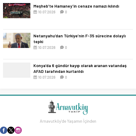
Meşheb’te Hamaney’in cenaze namazı kılındı
10.07.2026
0
Netanyahu’dan Türkiye’nin F-35 sürecine dolaylı
tepki
10.07.2026
0
Konya’da 6 gündür kayıp olarak aranan vatandaş
AFAD tarafından kurtarıldı
10.07.2026
0
Arnavutköy'de Yaşamın İçinden