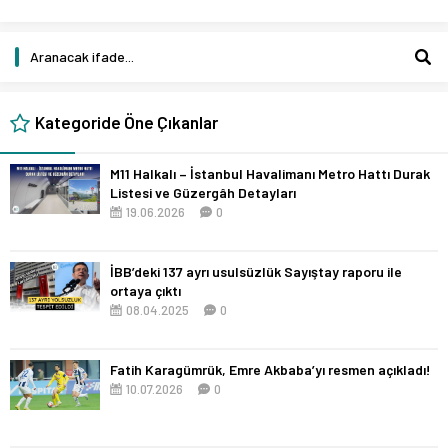
Kategoride Öne Çıkanlar
M11 Halkalı – İstanbul Havalimanı Metro Hattı Durak
Listesi ve Güzergâh Detayları
19.06.2026
0
İBB’deki 137 ayrı usulsüzlük Sayıştay raporu ile
ortaya çıktı
08.04.2025
0
Fatih Karagümrük, Emre Akbaba’yı resmen açıkladı!
10.07.2026
0