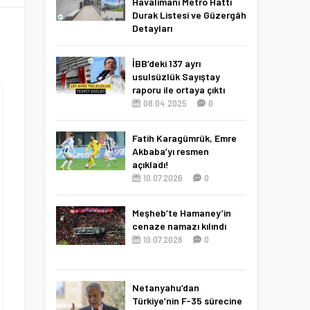
Havalimanı Metro Hattı
Durak Listesi ve Güzergâh
Detayları
19.06.2026
0
İBB’deki 137 ayrı
usulsüzlük Sayıştay
raporu ile ortaya çıktı
08.04.2025
0
Fatih Karagümrük, Emre
Akbaba’yı resmen
açıkladı!
10.07.2026
0
Meşheb’te Hamaney’in
cenaze namazı kılındı
10.07.2026
0
Netanyahu’dan
Türkiye’nin F-35 sürecine