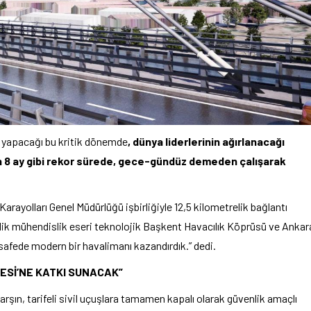
i yapacağı bu kritik dönemde
, dünya liderlerinin ağırlanacağı
in 8 ay gibi rekor sürede, gece-gündüz demeden çalışarak
arayolları Genel Müdürlüğü işbirliğiyle 12,5 kilometrelik bağlantı
relik mühendislik eseri teknolojik Başkent Havacılık Köprüsü ve Ankar
esafede modern bir havalimanı kazandırdık.” dedi.
VESİ’NE KATKI SUNACAK”
 karşın, tarifeli sivil uçuşlara tamamen kapalı olarak güvenlik amaçlı