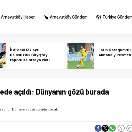
Arnavutköy Haber
Arnavutköy Gündem
Türkiye Günde
İBB’deki 137 ayrı
Fatih Karagümrük
usulsüzlük Sayıştay
Akbaba’yı resmen 
raporu ile ortaya çıktı
ede açıldı: Dünyanın gözü burada
 açıldı: Dünyanın gözü burada olacak!
A
A
-