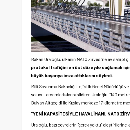
Bakan Uraloğlu, ülkenin NATO Zirvesi’ne ev sahipliğ
protokol trafiğini en üst düzeyde sağlamak iç
büyük başarıya imza attıklarını söyledi.
Milli Savunma Bakanlığı Lojistik Genel Müdürlüğü ve K
yolunu tamamladıklarını bildiren Uraloğlu, “140 met
Bulvarı Altgeçidi ile Kızılay merkeze 17 kilometre m
“YENİ KAPASİTESİYLE HAVALİMANI, NATO ZİR
Uraloğlu, bazı çevrelerin “gerek yoktu” eleştirilerine