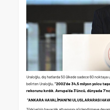
Uraloğlu, dış hatlarda 50 ülkede sadece 60 noktaya 
belirten Uraloğlu,
“2002’de 34,5 milyon yolcu taşı
rekorunu kırdık. Avrupa’da 3’üncü, dünyada 7’nc
“ANKARA HAVALİMANI’NI ULUSLARARASI HAV
Türkiye’nin havacılık altyapısını güçlendirmeye devam