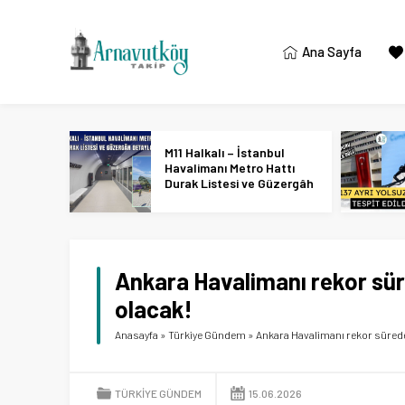
Ana Sayfa
M11 Halkalı – İstanbul
Havalimanı Metro Hattı
Durak Listesi ve Güzergâh
Detayları
Ankara Havalimanı rekor sür
olacak!
Anasayfa
»
Türkiye Gündem
»
Ankara Havalimanı rekor sürede
TÜRKIYE GÜNDEM
15.06.2026