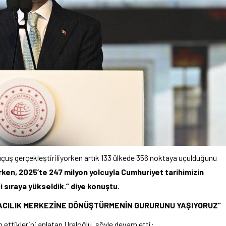
uçuş gerçekleştiriliyorken artık 133 ülkede 356 noktaya uçulduğunu
rken, 2025’te 247 milyon yolcuyla Cumhuriyet tarihimizin
i sıraya yükseldik.” diye konuştu.
ACILIK MERKEZİNE DÖNÜŞTÜRMENİN GURURUNU YAŞIYORUZ”
 ettiklerini anlatan Uraloğlu, şöyle devam etti: