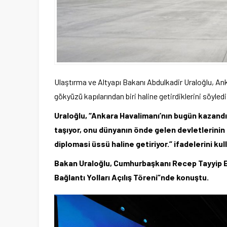
Ulaştırma ve Altyapı Bakanı Abdulkadir Uraloğlu, An
gökyüzü kapılarından biri haline getirdiklerini söyledi
Uraloğlu, “Ankara Havalimanı’nın bugün kazand
taşıyor, onu dünyanın önde gelen devletlerinin l
diplomasi üssü haline getiriyor.” ifadelerini kul
Bakan Uraloğlu, Cumhurbaşkanı Recep Tayyip Er
Bağlantı Yolları Açılış Töreni”nde konuştu.