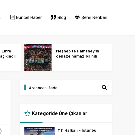
m
Güncel Haber
Blog
Şehir Rehberi
, Emre
Meşheb’te Hamaney’in
açıkladı!
cenaze namazı kılındı
Kategoride Öne Çıkanlar
M11 Halkalı – İstanbul
+