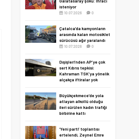
Galatasaray şoku: İhracı
isteniyor
10.07.2026
0
Çatalca’da kamyonların
arasında kalan motosiklet
sürücüsü ağır yaralandı
10.07.2026
0
Dışişleri’nden AP’ye çok
sert Kıbrıs tepkisi:
Kahraman TSK’ya yönelik
alçakça iftiralar yok
hükmünde
10.07.2026
0
Büyükçekmece’de yola
atlayan alkollü olduğu
ileri sürülen kadın trafiği
birbirine kattı
27.06.2026
0
‘Yeni parti’ toplantısı
ertelendi, Zeynel Emre