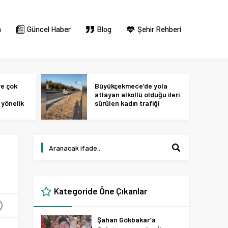
m
Güncel Haber
Blog
Şehir Rehberi
ye çok
Büyükçekmece’de yola
atlayan alkollü olduğu ileri
yönelik
sürülen kadın trafiği
ok
birbirine kattı
Kategoride Öne Çıkanlar
+
Şahan Gökbakar’a