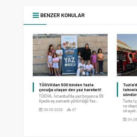
BENZER KONULAR
TÜGVA’dan 500 binden fazla
Tuzla’
çocuğa ulaşan dev yaz hareketi!
teknele
söndür
TÜGVA, İstanbul’da yaz boyunca 39
ilçede eş zamanlı yürüttüğü Yaz...
Tuzla İ
ve depo
06.08.2026
67
sirayet..
04.0