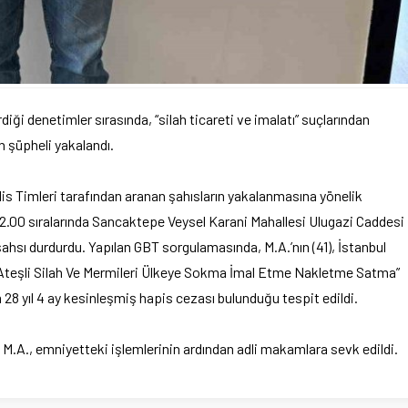
iği denetimler sırasında, “silah ticareti ve imalatı” suçlarından
n şüpheli yakalandı.
s Timleri tarafından aranan şahısların yakalanmasına yönelik
2.00 sıralarında Sancaktepe Veysel Karani Mahallesi Ulugazi Caddesi
ahsı durdurdu. Yapılan GBT sorgulamasında, M.A.’nın (41), İstanbul
 Ateşli Silah Ve Mermileri Ülkeye Sokma İmal Etme Nakletme Satma”
28 yıl 4 ay kesinleşmiş hapis cezası bulunduğu tespit edildi.
n M.A., emniyetteki işlemlerinin ardından adli makamlara sevk edildi.