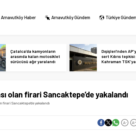
Arnavutköy Haber
Arnavutköy Gündem
Türkiye Günde
Çatalca’da kamyonların
Dışişleri’nden AP’
arasında kalan motosiklet
sert Kıbrıs tepkisi:
sürücüsü ağır yaralandı
Kahraman TSK’ya 
alçakça iftiralar y
hükmünde
ası olan firari Sancaktepe’de yakalandı
an firari Sancaktepe’de yakalandı
A
A
-