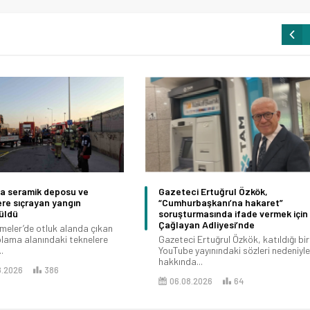
da seramik deposu ve
Gazeteci Ertuğrul Özkök,
re sıçrayan yangın
“Cumhurbaşkanı’na hakaret”
üldü
soruşturmasında ifade vermek için
Çağlayan Adliyesi’nde
çmeler’de otluk alanda çıkan
lama alanındaki teknelere
Gazeteci Ertuğrul Özkök, katıldığı bir
.
YouTube yayınındaki sözleri nedeniyle
hakkında...
8.2026
386
06.08.2026
64