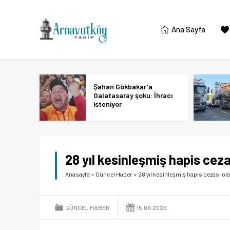
Ana Sayfa
Şahan Gökbakar’a
Galatasaray şoku: İhracı
isteniyor
28 yıl kesinleşmiş hapis cez
Anasayfa
»
Güncel Haber
»
28 yıl kesinleşmiş hapis cezası ol
GÜNCEL HABER
15.06.2026