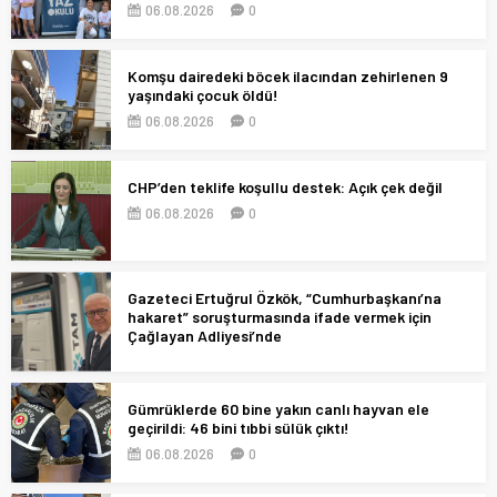
06.08.2026
0
Komşu dairedeki böcek ilacından zehirlenen 9
yaşındaki çocuk öldü!
06.08.2026
0
CHP’den teklife koşullu destek: Açık çek değil
06.08.2026
0
Gazeteci Ertuğrul Özkök, “Cumhurbaşkanı’na
hakaret” soruşturmasında ifade vermek için
Çağlayan Adliyesi’nde
06.08.2026
0
Gümrüklerde 60 bine yakın canlı hayvan ele
geçirildi: 46 bini tıbbi sülük çıktı!
06.08.2026
0