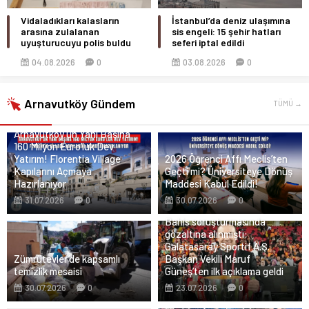
Vidaladıkları kalasların
İstanbul’da deniz ulaşımına
arasına zulalanan
sis engeli: 15 şehir hatları
uyuşturucuyu polis buldu
seferi iptal edildi
04.08.2026
0
03.08.2026
0
Arnavutköy Gündem
TÜMÜ →
Arnavutköy’ün Yanı Başına
160 Milyon Euro’luk Dev
Yatırım! Florentia Village
2026 Öğrenci Affı Meclis’ten
Kapılarını Açmaya
Geçti mi? Üniversiteye Dönüş
Hazırlanıyor
Maddesi Kabul Edildi!
31.07.2026
0
30.07.2026
0
Bahis soruşturmasında
gözaltına alınmıştı:
Galatasaray Sportif A.Ş.
Zümrütevler’de kapsamlı
Başkan Vekili Maruf
temizlik mesaisi
Güneş’ten ilk açıklama geldi
30.07.2026
0
23.07.2026
0