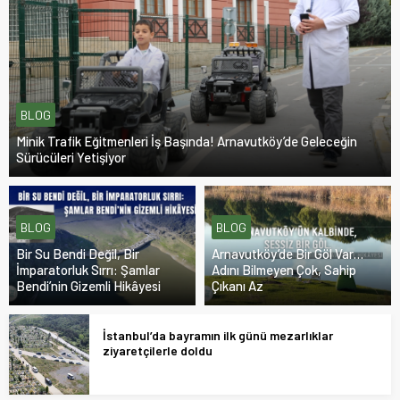
BLOG
Minik Trafik Eğitmenleri İş Başında! Arnavutköy’de Geleceğin
Sürücüleri Yetişiyor
BLOG
BLOG
Bir Su Bendi Değil, Bir
Arnavutköy’de Bir Göl Var…
İmparatorluk Sırrı: Şamlar
Adını Bilmeyen Çok, Sahip
Bendi’nin Gizemli Hikâyesi
Çıkanı Az
İstanbul’da bayramın ilk günü mezarlıklar
ziyaretçilerle doldu