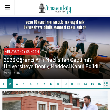
ARNAVUTKÖY GÜNDEM
Zümrütevler’de kapsamlı temizlik mesaisi
30.07.2026
1
2
3
4
5
6
7
R
9
10
11
12
13
14
15