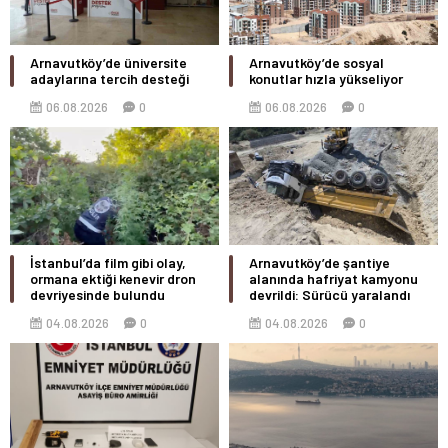
Arnavutköy’de üniversite
Arnavutköy’de sosyal
adaylarına tercih desteği
konutlar hızla yükseliyor
06.08.2026
0
06.08.2026
0
İstanbul’da film gibi olay,
Arnavutköy’de şantiye
ormana ektiği kenevir dron
alanında hafriyat kamyonu
devriyesinde bulundu
devrildi: Sürücü yaralandı
04.08.2026
0
04.08.2026
0