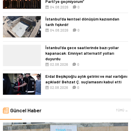
Parti’ye geçmiyorum”
04.08.2026
0
İstanbul’da kentsel dönüşüm kazısından
tarih fışkırdı!
04.08.2026
0
İstanbul’da gece saatlerinde bazı yollar
kapanacak: Emniyet alternatif yolları
duyurdu
02.08.2026
0
Erdal Beşikçioğlu aylık gelirini ve mal varlığını
açıkladı! Behzat Ç. suçlamasını kabul etti
02.08.2026
0
Güncel Haber
TÜMÜ →