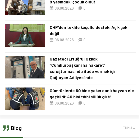
9 yaşındaki çocuk öldü!
06.08.2026
0
CHP’den teklife koşullu destek: Açık çek
değil
06.08.2026
0
Gazeteci Ertuğrul Özkök,
“Cumhurbaşkanı’na hakaret”
soruşturmasında ifade vermek için
Çağlayan Adliyesi’nde
06.08.2026
0
Gümrüklerde 60 bine yakın canlı hayvan ele
geçirildi: 46 bini tıbbi sülük çıktı!
06.08.2026
0
Blog
TÜMÜ →