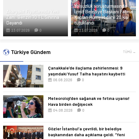
Yolsuzluk soruşturmasında
Akaryakıt Fiyatlarında Yeni
İzmit Belediye Başkanı Fatma
Zam: Benzin 70 TL Sınırına
Kaplan Hürriyet dahil 20 kişi
Dayandı
tutuklandı
23.07.2026
0
23.07.2026
0
Türkiye Gündem
TÜMÜ →
Çanakkale’de ilaçlama zehirlenmesi: 9
yaşındaki Yusuf Talha hayatını kaybetti
06.08.2026
0
Meteoroloji’den sağanak ve fırtına uyarısı!
Hava birden değişecek
04.08.2026
0
Gözler İstanbul’a çevrildi, bir belediye
başkanından daha açıklama geldi. “Yeni