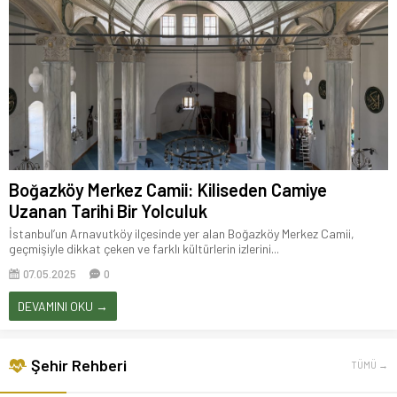
Boğazköy Merkez Camii: Kiliseden Camiye
Uzanan Tarihi Bir Yolculuk
İstanbul’un Arnavutköy ilçesinde yer alan Boğazköy Merkez Camii,
geçmişiyle dikkat çeken ve farklı kültürlerin izlerini...
07.05.2025
0
DEVAMINI OKU →
Şehir Rehberi
TÜMÜ →