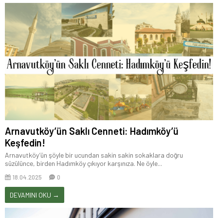
Arnavutköy’ün Saklı Cenneti: Hadımköy’ü
Keşfedin!
Arnavutköy’ün şöyle bir ucundan sakin sakin sokaklara doğru
süzülünce, birden Hadımköy çıkıyor karşınıza. Ne öyle...
18.04.2025
0
DEVAMINI OKU →